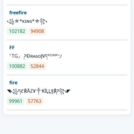
freefire
꧁☆*κɪɴɢ*☆꧂
102182
94908
FF
『TG』 ཌĐʀᴀɢᴏƝད°ᴵᴰᴹ°ツ
100882
52844
fire
◥꧁དℭ℟Åℤ¥༒₭ÏḼḼ℥℟ཌ꧂◤
99961
57763