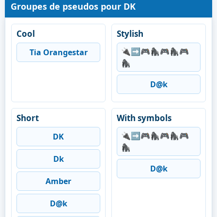
Groupes de pseudos pour DK
Cool
Stylish
🔌➡️🎮🦍🎮🦍🎮
Tia Orangestar
🦍
D@k
Short
With symbols
🔌➡️🎮🦍🎮🦍🎮
DK
🦍
Dk
D@k
Amber
D@k