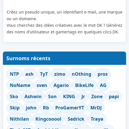
Créez un pseudo unique, un identifiant e-mail, une marque
ou un domaine.
Vous cherchez des idées créatives avec le mot DK ? Générez
des noms d’utilisateur et gamertags en quelques clics.DK.
Surnoms récents
NTP
ash
TyT
zimo
nOthing
pros
NoName
sven
Agario
BikeLife
AG
Sko
Ashwin
Son
KING
Jr
Zone
papi
Skip
john
Rb
ProGamerYT
MrDJ
Nithilan
Kingcooool
Sedrick
Traya