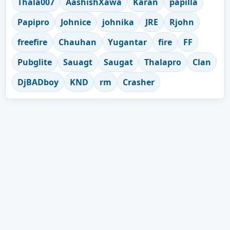
Thala007
AashishXawa
Karan
papilla
Papipro
Johnice
johnika
JRE
Rjohn
freefire
Chauhan
Yugantar
fire
FF
Pubglite
Sauagt
Saugat
Thalapro
Clan
DjBADboy
KND
rm
Crasher