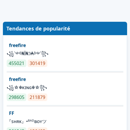
Tendances de popularité
freefire
꧁༺₦Ї₦ℑ₳༻꧂
455021
301419
freefire
꧁☆☬κɪɴɢ☬☆꧂
298605
211879
FF
『sʜʀᴋ』•ᴮᴬᴰʙᴏʏツ