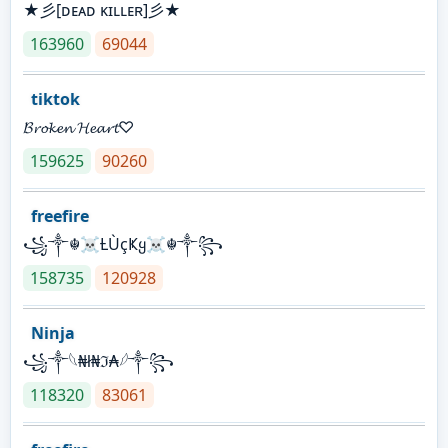
★彡[ᴅᴇᴀᴅ ᴋɪʟʟᴇʀ]彡★
163960
69044
tiktok
𝓑𝓻𝓸𝓴𝓮𝓷 𝓗𝓮𝓪𝓻𝓽♡
159625
90260
freefire
꧁༒☬☠Ƚ︎ÙçҜყ☠︎☬༒꧂
158735
120928
Ninja
꧁⁣༒𓆩₦ł₦ℑ₳𓆪༒꧂
118320
83061