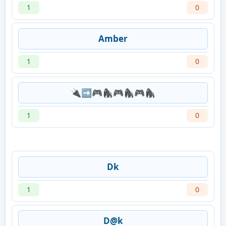
1
0
Amber
1
0
🔌➡️🎮🦍🎮🦍🎮🦍
1
0
Dk
1
0
D@k