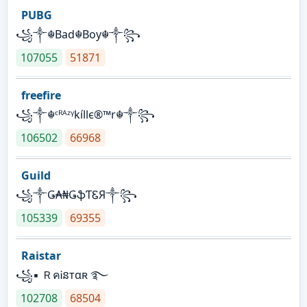
PUBG
꧁༒☬Bad☬Boy☬༒꧂
107055
51871
freefire
꧁༒☬ᶜᴿᴬᶻᵞkíllє®™r☬༒꧂
106502
66968
Guild
꧁༒Ǥ₳₦ǤֆƬᏋЯ༒꧂
105339
69355
Raistar
꧁▪ ＲคᎥនтαʀ ࿐
102708
68504