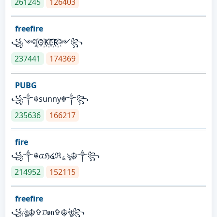
261245
126403
freefire
꧁༺J꙰O꙰K꙰E꙰R꙰༻꧂
237441
174369
PUBG
꧁༒☬sunny☬༒꧂
235636
166217
fire
꧁༒☬ᤂℌ໔ℜ؏ৡ☬༒꧂
214952
152115
freefire
꧁ঔৣ☬✞𝓓𝖔𝖓✞☬ঔৣ꧂