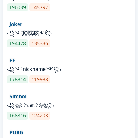
196039
145797
Joker
꧁༺J꙰O꙰K꙰E꙰R꙰༻꧂
194428
135336
FF
꧁༺nickname༻꧂
178814
119988
Simbol
꧁ঔৣ☬✞𝓓𝖔𝖓✞☬ঔৣ꧂
168816
124203
PUBG