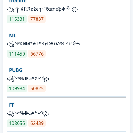
freefire
꧁༒☬₣ℜøźєη•₣ℓα₥єֆ☬༒꧂
115331
77837
ML
꧁༺ ₦Ї₦ℑ₳ ƤℜɆĐ₳₮Øℜ ༻꧂
111459
66776
PUBG
꧁༺₦Ї₦ℑ₳༻꧂
109984
50825
FF
꧁༺₦Ї₦ℑ₳༻꧂
108656
62439