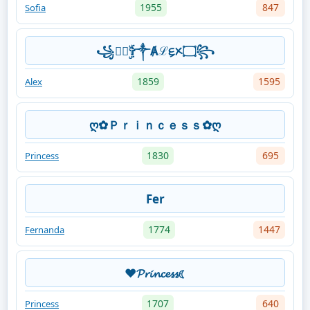
1955
847
Sofia
꧁⋆⃟ۣۜ✞༒Ⱥℒᤉᝣ۝꧂⁩
1859
1595
Alex
ღ✿Ｐｒｉｎｃｅｓｓ✿ღ
1830
695
Princess
Fer
1774
1447
Fernanda
♥𝓟𝓻𝓲𝓷𝓬𝓮𝓼𝓼☾
1707
640
Princess