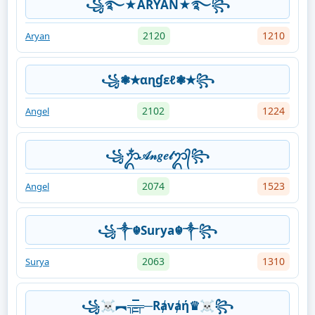
꧁࿐★ARYAN★࿐꧂
2120
1210
Aryan
꧁❃✭αɳɠεℓ❃✭꧂
2102
1224
Angel
꧁ᬊᬁ𝒜𝓃𝑔𝑒𝓁ᬊ᭄꧂
2074
1523
Angel
꧁༒☬Surya☬༒꧂
2063
1310
Surya
꧁☠︎︻╦̵̵͇̿̿̿̿╤─Rⱥvⱥή♛☠︎꧂