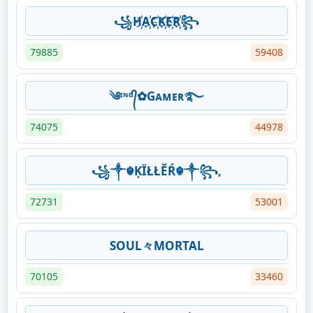
꧁H҉A҉C҉K҉E҉R҉꧂
79885
59408
༄ᶦᶰᵈ᭄✿Gᴀᴍᴇʀ࿐
74075
44978
꧁༒☬ĶÏŁŁĚŔ☬༒꧂,
72731
53001
SOUL々MORTAL
70105
33460