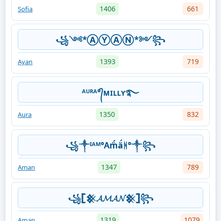
1406
661
Sofia
꧁༺*ⒶⓎⒶⓃ*༻꧂
1393
719
Ayan
ᴬᵁᴿᴬ°᭄ᴍɪʟʟʏ࿐
1350
832
Aura
꧁༒ᴵᴬᴹ°Ꭺm̈́ä́ᚻ°༒꧂
1347
789
Aman
꧁𓊈𒆜𝓐𝓜𝓐𝓝𒆜𓊉꧂
1319
1079
Aman