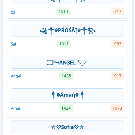
1514
717
Ali
꧁༒☬PŔÖŚÂĮ☬༒꧂
1511
957
Sai
۝ᴮᴬꔷᎪ𝐍ᎶᎬᏞ╰‿╯
1435
917
Angel
༒☬Ämaή☬༒
1424
1073
Aman
☆♡Sofia♡☆