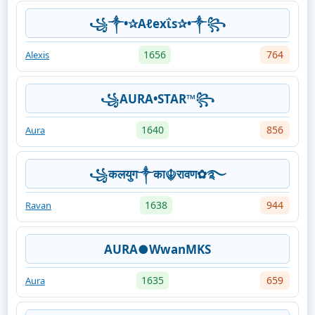
꧁༒•✰Aℓexΐs✰•༒꧂
1656
764
Alexis
꧁AURA•STAR™꧂
1640
856
Aura
꧁कलयुग༒का☬रावण✿࿐
1638
944
Ravan
AURA●WwanMKS
1635
659
Aura