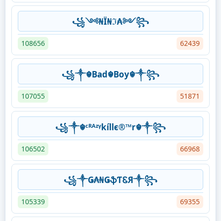
꧁༺₦Ї₦ℑ₳༻꧂
108656
62439
꧁༒☬Bad☬Boy☬༒꧂
107055
51871
꧁༒☬ᶜᴿᴬᶻᵞkíllє®™r☬༒꧂
106502
66968
꧁༒Ǥ₳₦ǤֆƬᏋЯ༒꧂
105339
69355