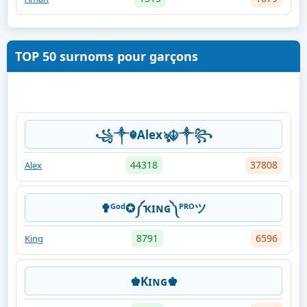
TOP 50 surnoms pour garçons
꧁༒☬Alexৡ☬༒꧂
44318
37808
Alex
✟ᴳᵒᵈ✪༼ҡɪɴɢ༽ᴾᴿᴼツ
8791
6596
King
♚Kɪɴɢ♚