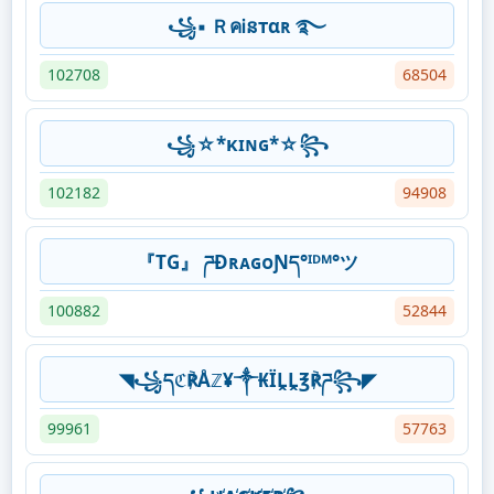
꧁▪ ＲคᎥនтαʀ ࿐
102708
68504
꧁☆*κɪɴɢ*☆꧂
102182
94908
『TG』 ཌĐʀᴀɢᴏƝད°ᴵᴰᴹ°ツ
100882
52844
◥꧁དℭ℟Åℤ¥༒₭ÏḼḼ℥℟ཌ꧂◤
99961
57763