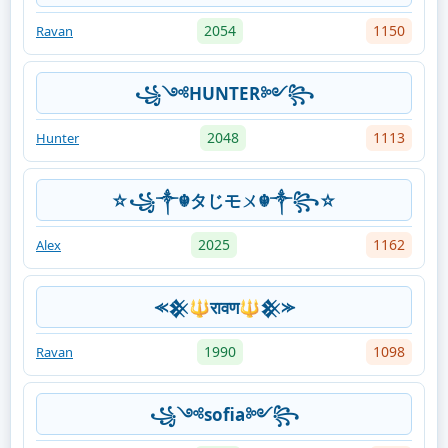
2054
1150
Ravan
꧁༺HUNTER༻꧂
2048
1113
Hunter
☆꧁༒☬タじモㄨ☬༒꧂☆
2025
1162
Alex
⪻𒆜🔱रावण🔱𒆜⪼
1990
1098
Ravan
꧁༺sofia༻꧂