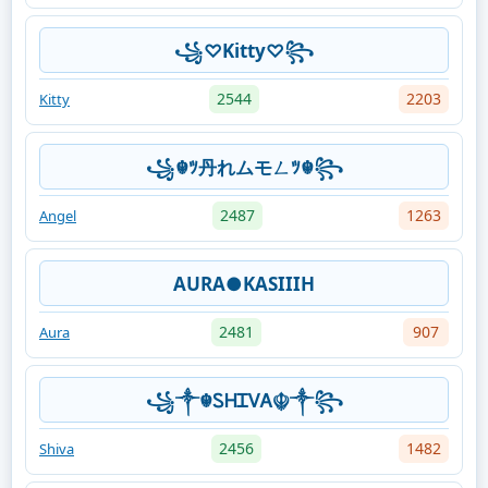
꧁♡Kitty♡꧂
2544
2203
Kitty
꧁☬ﾂ丹れムモㄥﾂ☬꧂
2487
1263
Angel
AURA●KASIIIH
2481
907
Aura
꧁༒☬ᏚᎻᏆᏙᎪ☬༒꧂
2456
1482
Shiva