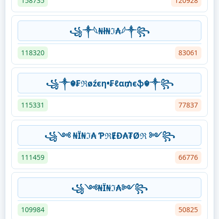
158735
120928
꧁⁣༒𓆩₦ł₦ℑ₳𓆪༒꧂
118320
83061
꧁༒☬₣ℜøźєη•₣ℓα₥єֆ☬༒꧂
115331
77837
꧁༺ ₦Ї₦ℑ₳ ƤℜɆĐ₳₮Øℜ ༻꧂
111459
66776
꧁༺₦Ї₦ℑ₳༻꧂
109984
50825