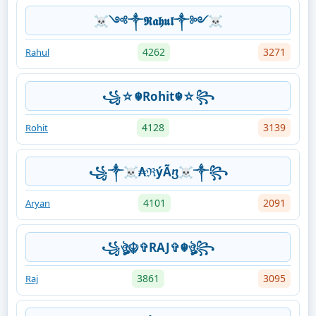
☠︎༺༒𝕽𝖆𝖍𝖚𝖑༒༻☠︎
4262
3271
Rahul
꧁☆☬Rohit☬☆꧂
4128
3139
Rohit
꧁༒☠₳ℜýÃⴂ☠༒꧂
4101
2091
Aryan
꧁ঔৣ☬✞RAJ✞☬ঔৣ꧂
3861
3095
Raj