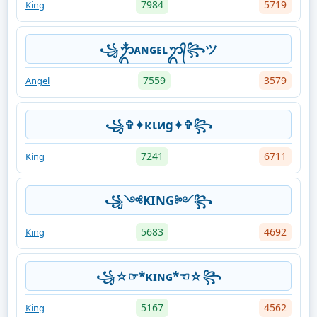
7984
5719
King
꧁ᬊᬁᴀɴɢᴇʟᬊ᭄꧂ツ
7559
3579
Angel
꧁✞✦кιиg✦✞꧂
7241
6711
King
꧁༺KING༻꧂
5683
4692
King
꧁☆☞*κɪɴɢ*☜☆꧂
5167
4562
King