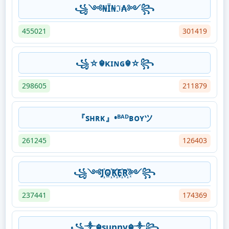
꧁༺₦Ї₦ℑ₳༻꧂
455021
301419
꧁☆☬κɪɴɢ☬☆꧂
298605
211879
『sʜʀᴋ』•ᴮᴬᴰʙᴏʏツ
261245
126403
꧁༺J꙰O꙰K꙰E꙰R꙰༻꧂
237441
174369
꧁༒☬sunny☬༒꧂