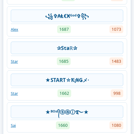
꧁✞₳Ⱡ€Ӿᴳᵒᵈ✞꧂
1687
1073
Alex
✰Sτaℝ✰
1685
1483
Star
★START☆Ҟ¡₦Ǥメ·
1662
998
Star
★ᴮᴼˢˢ᭄ⓢⓐⓘ࿐★
1660
1080
Sai