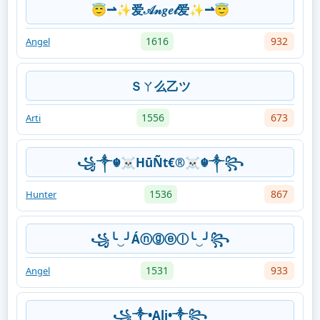
😇⇀✨爱𝒜𝓃𝑔𝑒𝓁爱✨⇀😇
1616
932
Angel
Ｓㄚ么乙ツ
1556
673
Arti
꧁༒☬☠HūÑt€®☠︎☬༒꧂
1536
867
Hunter
꧁╰‿╯Áⓝⓖⓔⓛ╰‿╯꧂
1531
933
Angel
꧁༒•Ali•༒꧂