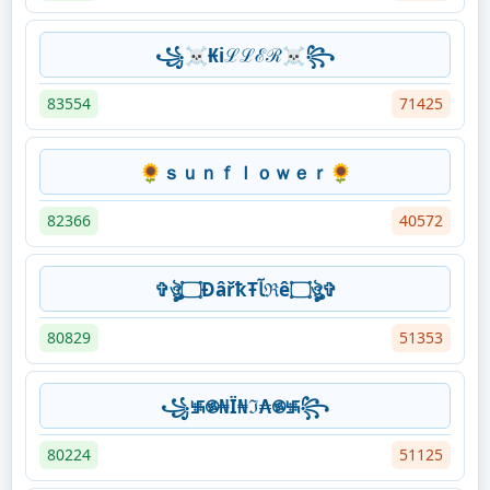
꧁☠︎₭iℒℒℰℛ☠︎꧂
83554
71425
🌻ｓｕｎｆｌｏｗｅｒ🌻
82366
40572
✞ঔৣ۝ÐâřҟŦﺂℜê۝ঔৣ✞
80829
51353
꧁࿗࿌₦Ї₦ℑ₳࿌࿗꧂
80224
51125