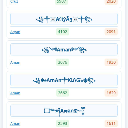
5907
2020
Cruz
꧁༒☠₳ℜýÃⴂ☠༒꧂
4102
2091
Aryan
꧁༺Aman༻꧂
3076
1930
Aman
꧁☬⋆AmAn༒ᏦᎥᏁᏳ⋆☬꧂
2662
1629
Aman
۝ᵗʰᵉ✯᭄A๓คภ࿐ཽ༵༵
2593
1611
Aman