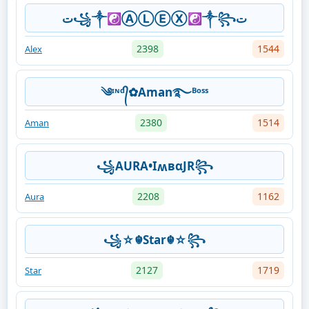
ت꧁༒☯ⒶⓁⒺⓍ☯༒꧂ت
2398
1544
Alex
༄ᶦᶰᵈ᭄✿Aman࿐ᴮᵒˢˢ
2380
1514
Aman
꧁AURA•IʍвαJR꧂
2208
1162
Aura
꧁☆☬Star☬☆꧂
2127
1719
Star