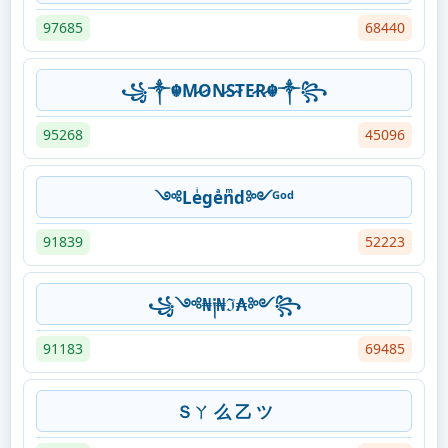
97685
68440
꧁༒☬M̷O̷N̷S̷T̷E̷R̷☬༒꧂
95268
45096
༺Leͥgeͣnͫd༻ᴳᵒᵈ
91839
52223
꧁༺₦༏₦ℑ₳༻꧂
91183
69485
Ｓㄚ 么 乙 ツ