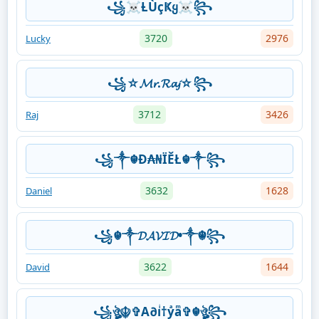
꧁☠Ƚ︎ÙçҜყ☠꧂
3720
2976
Lucky
꧁☆𝓜𝓻.𝓡𝓪𝓳☆꧂
3712
3426
Raj
꧁༒☬Ð₳₦ЇĚŁ☬༒꧂
3632
1628
Daniel
꧁☬༒𝓓𝓐𝓥𝓘𝓓•༒☬꧂
3622
1644
David
꧁ঔৣ☬✞A∂iͥ†yͣaͫ✞☬ঔৣ꧂