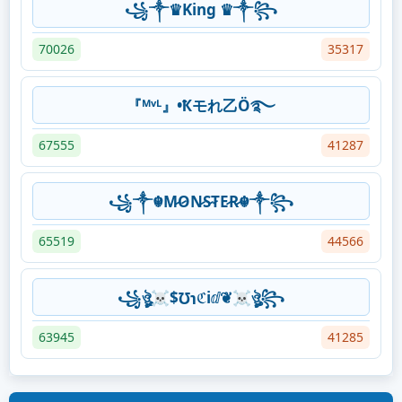
꧁༒♛King ♛༒꧂
70026
35317
『ᴹᵛᴸ』•Ҟモれ乙Ö࿐
67555
41287
꧁༒☬M̷O̷N̷S̷T̷E̷R̷☬༒꧂
65519
44566
꧁ঔৣ☠︎$℧℩ℭℹ︎ⅆ❦☠︎ঔৣ꧂
63945
41285