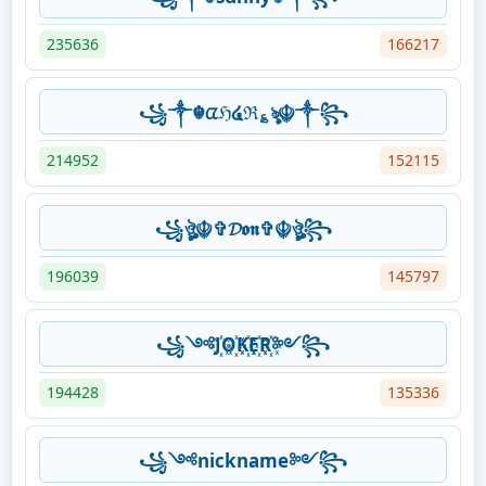
235636
166217
꧁༒☬ᤂℌ໔ℜ؏ৡ☬༒꧂
214952
152115
꧁ঔৣ☬✞𝓓𝖔𝖓✞☬ঔৣ꧂
196039
145797
꧁༺J꙰O꙰K꙰E꙰R꙰༻꧂
194428
135336
꧁༺nickname༻꧂