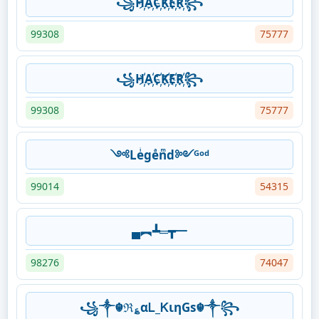
꧁H҉A҉C҉K҉E҉R҉꧂
99308
75777
꧁H҉A҉C҉K҉E҉R҉꧂
99308
75777
༺Leͥgeͣnͫd༻ᴳᵒᵈ
99014
54315
▄︻┻═┳一
98276
74047
꧁༒☬ℜ؏αᏞ_ᏦιηGs☬༒꧂