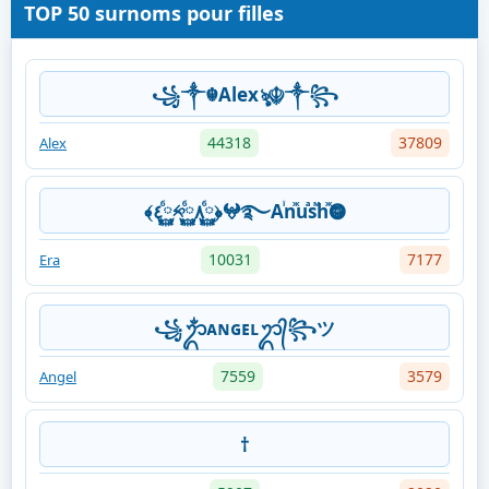
TOP 50 surnoms pour filles
꧁༒☬Alexৡ☬༒꧂
44318
37809
Alex
﴾٤࿆ⷠ༱࿆ⷠ٨࿆ⷠ﴿𖤍࿐Aꙶnⷤuⷶsⷨhⷤ𖣐
10031
7177
Era
꧁ᬊᬁᴀɴɢᴇʟᬊ᭄꧂ツ
7559
3579
Angel
†