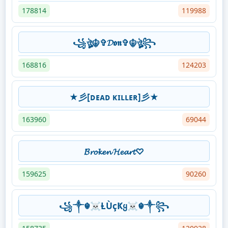
178814
119988
꧁ঔৣ☬✞𝓓𝖔𝖓✞☬ঔৣ꧂
168816
124203
★彡[ᴅᴇᴀᴅ ᴋɪʟʟᴇʀ]彡★
163960
69044
𝓑𝓻𝓸𝓴𝓮𝓷 𝓗𝓮𝓪𝓻𝓽♡
159625
90260
꧁༒☬☠Ƚ︎ÙçҜყ☠︎☬༒꧂