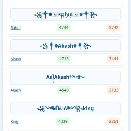
꧁༒☬☠ཞąɧųƖ☠︎☬༒꧂
4734
3742
Rahul
꧁༒☬Akash☬༒꧂
4715
3441
Akash
Aᴋ᭄Akashᴮᴼˢˢ࿐
4540
3133
Akash
꧁༺₦Ї₦ℑ₳༻꧂king
4339
2861
King