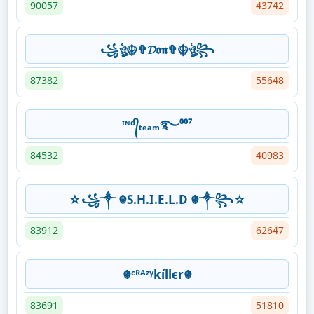
90057
43742
꧁ঔৣ☬✞𝓓𝖔𝖓✞☬ঔৣ꧂
87382
55648
ᶦᶰᵈ᭄ₜₑₐₘ࿐⁰⁰⁷
84532
40983
☆꧁༒ ☬S.H.I.E.L.D ☬༒꧂☆
83912
62647
☬ᶜᴿᴬᶻᵞkíllєr☬
83691
51810