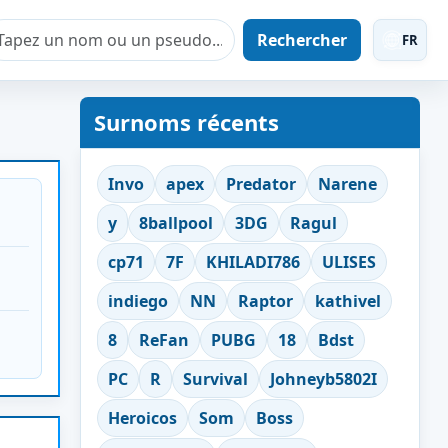
Rechercher
FR
Surnoms récents
Invo
apex
Predator
Narene
y
8ballpool
3DG
Ragul
cp71
7F
KHILADI786
ULISES
indiego
NN
Raptor
kathivel
8
ReFan
PUBG
18
Bdst
PC
R
Survival
Johneyb5802I
Heroicos
Som
Boss