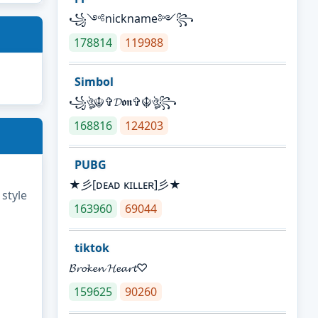
꧁༺nickname༻꧂
178814
119988
Simbol
꧁ঔৣ☬✞𝓓𝖔𝖓✞☬ঔৣ꧂
168816
124203
PUBG
★彡[ᴅᴇᴀᴅ ᴋɪʟʟᴇʀ]彡★
 style
163960
69044
tiktok
𝓑𝓻𝓸𝓴𝓮𝓷 𝓗𝓮𝓪𝓻𝓽♡
159625
90260