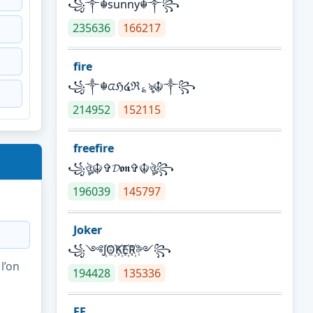
꧁༒☬sunny☬༒꧂
235636
166217
fire
꧁༒☬ᤂℌ໔ℜ؏ৡ☬༒꧂
214952
152115
freefire
꧁ঔৣ☬✞𝓓𝖔𝖓✞☬ঔৣ꧂
196039
145797
Joker
꧁༺J꙰O꙰K꙰E꙰R꙰༻꧂
l’on
194428
135336
FF