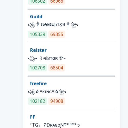
106502
66968
Guild
꧁༒Ǥ₳₦ǤֆƬᏋЯ༒꧂
105339
69355
Raistar
꧁▪ ＲคᎥនтαʀ ࿐
102708
68504
freefire
꧁☆*κɪɴɢ*☆꧂
102182
94908
FF
『TG』 ཌĐʀᴀɢᴏƝད°ᴵᴰᴹ°ツ