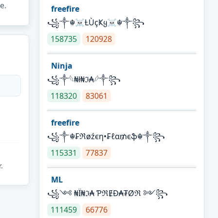
e.
freefire
꧁༒☬☠Ƚ︎ÙçҜყ☠︎☬༒꧂
158735
120928
Ninja
꧁⁣༒𓆩₦ł₦ℑ₳𓆪༒꧂
118320
83061
freefire
꧁༒☬₣ℜøźєη•₣ℓα₥єֆ☬༒꧂
115331
77837
.
ML
꧁༺ ₦Ї₦ℑ₳ ƤℜɆĐ₳₮Øℜ ༻꧂
111459
66776