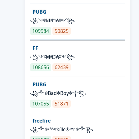
PUBG
꧁༺₦Ї₦ℑ₳༻꧂
109984
50825
FF
꧁༺₦Ї₦ℑ₳༻꧂
108656
62439
PUBG
꧁༒☬Bad☬Boy☬༒꧂
107055
51871
freefire
꧁༒☬ᶜᴿᴬᶻᵞkíllє®™r☬༒꧂