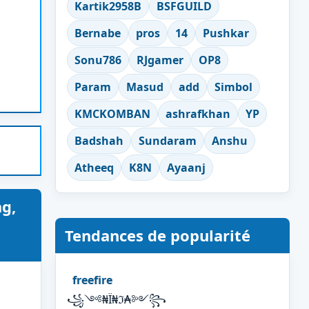
Kartik2958B
BSFGUILD
Bernabe
pros
14
Pushkar
Sonu786
RJgamer
OP8
Param
Masud
add
Simbol
KMCKOMBAN
ashrafkhan
YP
Badshah
Sundaram
Anshu
Atheeq
K8N
Ayaanj
g,
Tendances de popularité
freefire
꧁༺₦Ї₦ℑ₳༻꧂