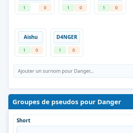
1
0
1
0
1
0
Aishu
D4NGER
1
0
1
0
Groupes de pseudos pour Danger
Short