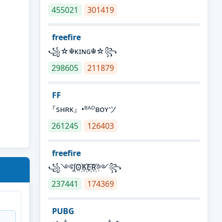
455021
301419
freefire
꧁☆☬κɪɴɢ☬☆꧂
298605
211879
FF
『sʜʀᴋ』•ᴮᴬᴰʙᴏʏツ
261245
126403
freefire
꧁༺J꙰O꙰K꙰E꙰R꙰༻꧂
237441
174369
PUBG