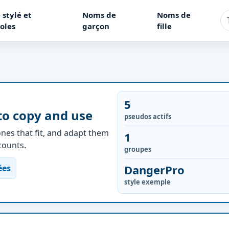
 stylé et
Noms de
Noms de
oles
garçon
fille
5
to copy and use
pseudos actifs
nes that fit, and adapt them
1
ccounts.
groupes
DangerPro
ées
style exemple