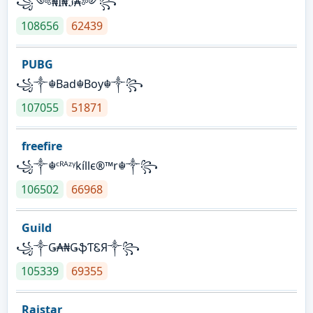
꧁༺₦Ї₦ℑ₳༻꧂
108656
62439
PUBG
꧁༒☬Bad☬Boy☬༒꧂
107055
51871
freefire
꧁༒☬ᶜᴿᴬᶻᵞkíllє®™r☬༒꧂
106502
66968
Guild
꧁༒Ǥ₳₦ǤֆƬᏋЯ༒꧂
105339
69355
Raistar