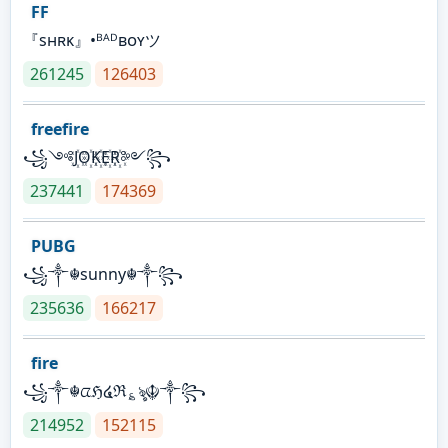
FF
『sʜʀᴋ』•ᴮᴬᴰʙᴏʏツ
261245
126403
freefire
꧁༺J꙰O꙰K꙰E꙰R꙰༻꧂
237441
174369
PUBG
꧁༒☬sunny☬༒꧂
235636
166217
fire
꧁༒☬ᤂℌ໔ℜ؏ৡ☬༒꧂
214952
152115