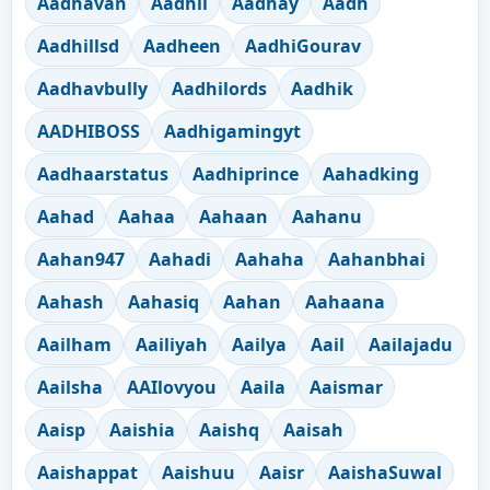
Aadhavan
Aadhil
Aadhay
Aadh
Aadhillsd
Aadheen
AadhiGourav
Aadhavbully
Aadhilords
Aadhik
AADHIBOSS
Aadhigamingyt
Aadhaarstatus
Aadhiprince
Aahadking
Aahad
Aahaa
Aahaan
Aahanu
Aahan947
Aahadi
Aahaha
Aahanbhai
Aahash
Aahasiq
Aahan
Aahaana
Aailham
Aailiyah
Aailya
Aail
Aailajadu
Aailsha
AAIlovyou
Aaila
Aaismar
Aaisp
Aaishia
Aaishq
Aaisah
Aaishappat
Aaishuu
Aaisr
AaishaSuwal