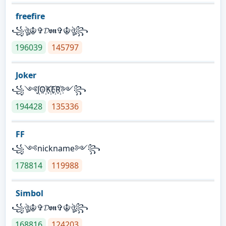
freefire
꧁ঔৣ☬✞𝓓𝖔𝖓✞☬ঔৣ꧂
196039
145797
Joker
꧁༺J꙰O꙰K꙰E꙰R꙰༻꧂
194428
135336
FF
꧁༺nickname༻꧂
178814
119988
Simbol
꧁ঔৣ☬✞𝓓𝖔𝖓✞☬ঔৣ꧂
168816
124203