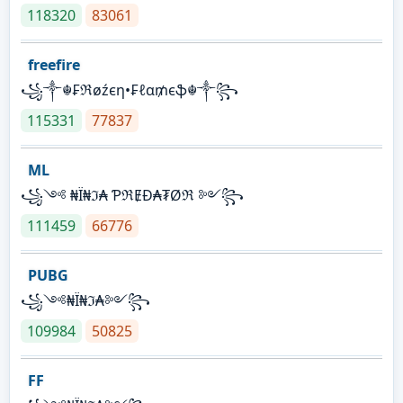
118320
83061
freefire
꧁༒☬₣ℜøźєη•₣ℓα₥єֆ☬༒꧂
115331
77837
ML
꧁༺ ₦Ї₦ℑ₳ ƤℜɆĐ₳₮Øℜ ༻꧂
111459
66776
PUBG
꧁༺₦Ї₦ℑ₳༻꧂
109984
50825
FF