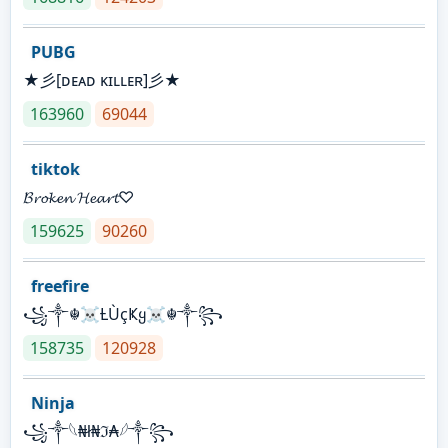
PUBG
★彡[ᴅᴇᴀᴅ ᴋɪʟʟᴇʀ]彡★
163960
69044
tiktok
𝓑𝓻𝓸𝓴𝓮𝓷 𝓗𝓮𝓪𝓻𝓽♡
159625
90260
freefire
꧁༒☬☠Ƚ︎ÙçҜყ☠︎☬༒꧂
158735
120928
Ninja
꧁⁣༒𓆩₦ł₦ℑ₳𓆪༒꧂