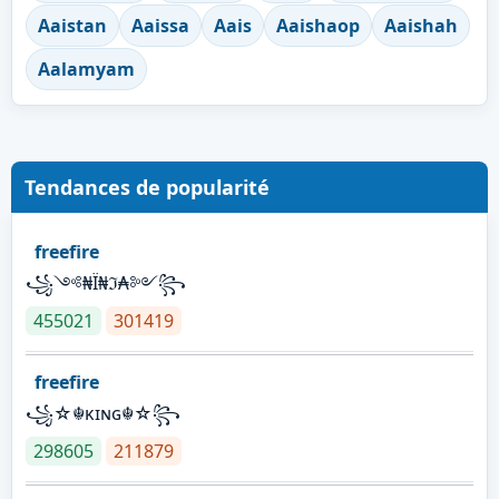
Aaistan
Aaissa
Aais
Aaishaop
Aaishah
Aalamyam
Tendances de popularité
freefire
꧁༺₦Ї₦ℑ₳༻꧂
455021
301419
freefire
꧁☆☬κɪɴɢ☬☆꧂
298605
211879