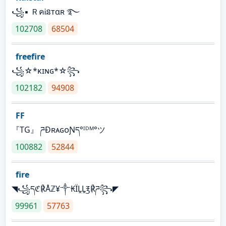
꧁▪ ＲคᎥនтαʀ ࿐
102708
68504
freefire
꧁☆*κɪɴɢ*☆꧂
102182
94908
FF
『TG』 ཌĐʀᴀɢᴏƝད°ᴵᴰᴹ°ツ
100882
52844
fire
◥꧁དℭ℟Åℤ¥༒₭ÏḼḼ℥℟ཌ꧂◤
99961
57763