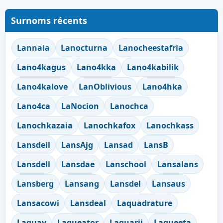
Surnoms récents
Lannaia
Lanocturna
Lanocheestafria
Lano4kagus
Lano4kka
Lano4kabilik
Lano4kalove
LanOblivious
Lano4hka
Lano4ca
LaNocion
Lanochca
Lanochkazaia
Lanochkafox
Lanochkass
Lansdeil
LansAjg
Lansad
LansB
Lansdell
Lansdae
Lanschool
Lansalans
Lansberg
Lansang
Lansdel
Lansaus
Lansacowi
Lansdeal
Laquadrature
Laquay
Laqueator
Laquarii
Laqueeta