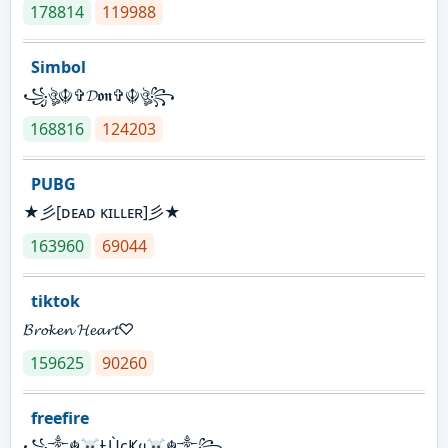
178814
119988
Simbol
꧁ঔৣ☬✞𝓓𝖔𝖓✞☬ঔৣ꧂
168816
124203
PUBG
★彡[ᴅᴇᴀᴅ ᴋɪʟʟᴇʀ]彡★
163960
69044
tiktok
𝓑𝓻𝓸𝓴𝓮𝓷 𝓗𝓮𝓪𝓻𝓽♡
159625
90260
freefire
꧁༒☬☠Ƚ︎ÙçҜყ☠︎☬༒꧂