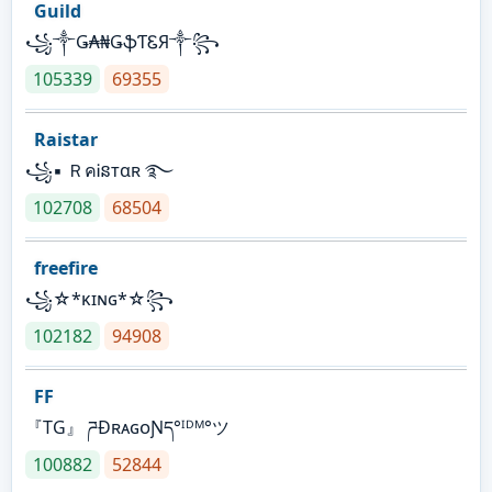
Guild
꧁༒Ǥ₳₦ǤֆƬᏋЯ༒꧂
105339
69355
Raistar
꧁▪ ＲคᎥនтαʀ ࿐
102708
68504
freefire
꧁☆*κɪɴɢ*☆꧂
102182
94908
FF
『TG』 ཌĐʀᴀɢᴏƝད°ᴵᴰᴹ°ツ
100882
52844