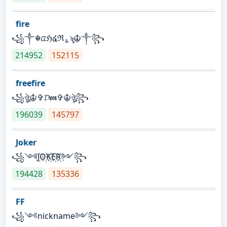
fire
꧁༒☬ᤂℌ໔ℜ؏ৡ☬༒꧂
214952
152115
freefire
꧁ঔৣ☬✞𝓓𝖔𝖓✞☬ঔৣ꧂
196039
145797
Joker
꧁༺J꙰O꙰K꙰E꙰R꙰༻꧂
194428
135336
FF
꧁༺nickname༻꧂