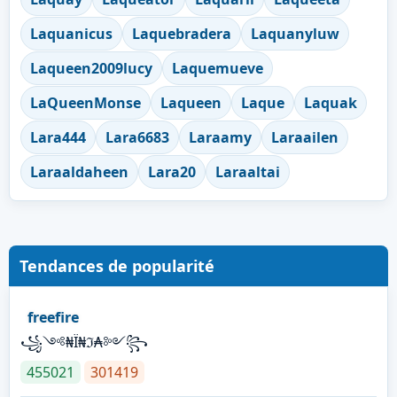
Laquanicus
Laquebradera
Laquanyluw
Laqueen2009lucy
Laquemueve
LaQueenMonse
Laqueen
Laque
Laquak
Lara444
Lara6683
Laraamy
Laraailen
Laraaldaheen
Lara20
Laraaltai
Tendances de popularité
freefire
꧁༺₦Ї₦ℑ₳༻꧂
455021
301419