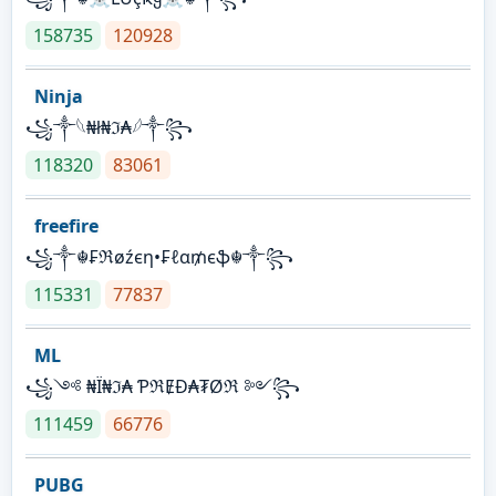
158735
120928
Ninja
꧁⁣༒𓆩₦ł₦ℑ₳𓆪༒꧂
118320
83061
freefire
꧁༒☬₣ℜøźєη•₣ℓα₥єֆ☬༒꧂
115331
77837
ML
꧁༺ ₦Ї₦ℑ₳ ƤℜɆĐ₳₮Øℜ ༻꧂
111459
66776
PUBG