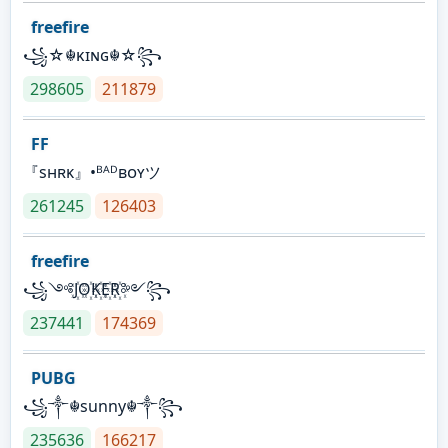
freefire
꧁☆☬κɪɴɢ☬☆꧂
298605
211879
FF
『sʜʀᴋ』•ᴮᴬᴰʙᴏʏツ
261245
126403
freefire
꧁༺J꙰O꙰K꙰E꙰R꙰༻꧂
237441
174369
PUBG
꧁༒☬sunny☬༒꧂
235636
166217