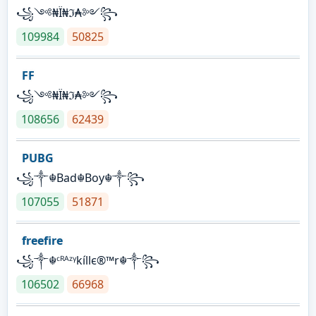
꧁༺₦Ї₦ℑ₳༻꧂
109984
50825
FF
꧁༺₦Ї₦ℑ₳༻꧂
108656
62439
PUBG
꧁༒☬Bad☬Boy☬༒꧂
107055
51871
freefire
꧁༒☬ᶜᴿᴬᶻᵞkíllє®™r☬༒꧂
106502
66968