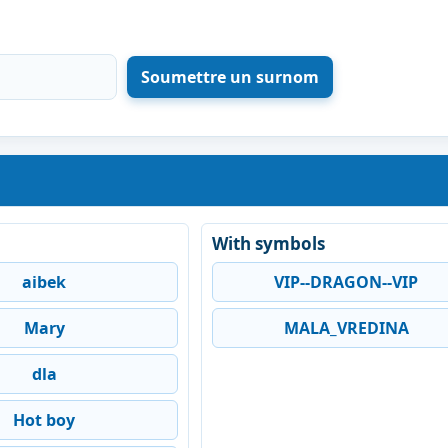
With symbols
aibek
VIP--DRAGON--VIP
Mary
MALA_VREDINA
dla
Hot boy