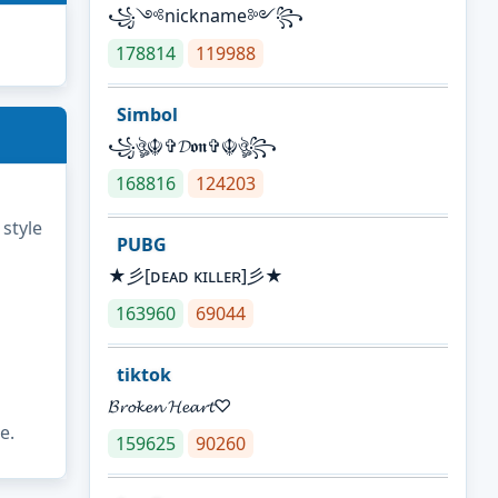
꧁༺nickname༻꧂
178814
119988
Simbol
꧁ঔৣ☬✞𝓓𝖔𝖓✞☬ঔৣ꧂
168816
124203
 style
PUBG
★彡[ᴅᴇᴀᴅ ᴋɪʟʟᴇʀ]彡★
163960
69044
tiktok
𝓑𝓻𝓸𝓴𝓮𝓷 𝓗𝓮𝓪𝓻𝓽♡
e.
159625
90260