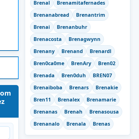
Brenal
Brenamitafernades
Brenanabread
Brenantrim
Brenai
Brenanbuhr
Brenacosta
Brenagwynn
Brenany
Brenand
Brenardl
Bren0ca0me
BrenAry
Bren02
Brenada
Bren0duh
BREN07
Brenaiboba
Brenars
Brenakie
nom
Bren11
Brenalex
Brenamarie
ez
Brenanas
Brenah
Brenasousa
Brenanalo
Brenala
Brenas