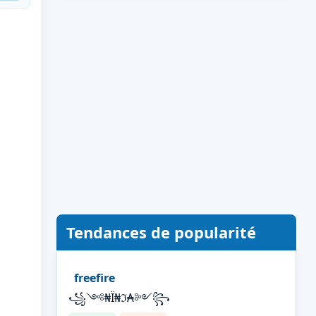
Tendances de popularité
freefire
꧁༺₦Ї₦ℑ₳༻꧂