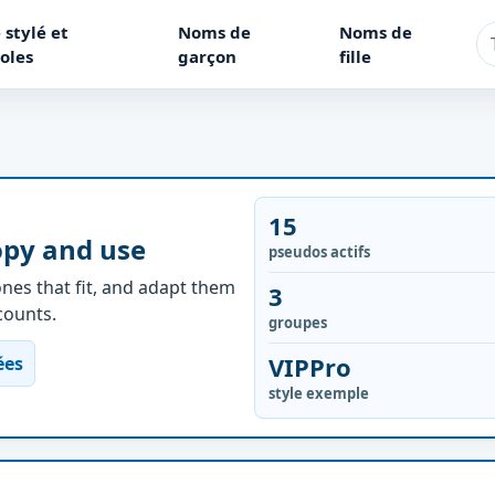
 stylé et
Noms de
Noms de
oles
garçon
fille
15
opy and use
pseudos actifs
nes that fit, and adapt them
3
ccounts.
groupes
VIPPro
ées
style exemple