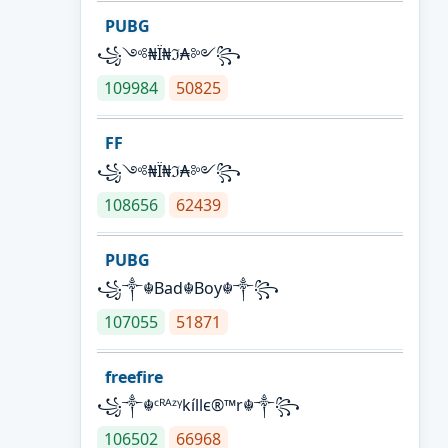
PUBG
꧁༺₦Ї₦ℑ₳༻꧂
109984
50825
FF
꧁༺₦Ї₦ℑ₳༻꧂
108656
62439
PUBG
꧁༒☬Bad☬Boy☬༒꧂
107055
51871
freefire
꧁༒☬ᶜᴿᴬᶻᵞkíllє®™r☬༒꧂
106502
66968