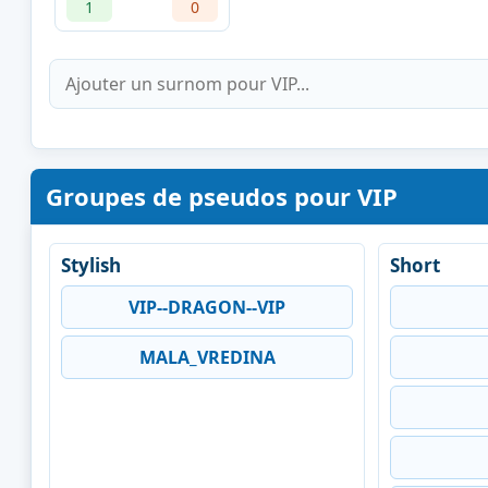
1
0
Groupes de pseudos pour VIP
Stylish
Short
VIP--DRAGON--VIP
MALA_VREDINA