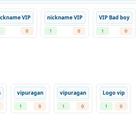
ickname VIP
nickname VIP
VIP Bad boy
0
1
0
1
0
s
vipuragan
vipuragan
Logo vip
1
0
1
0
1
0