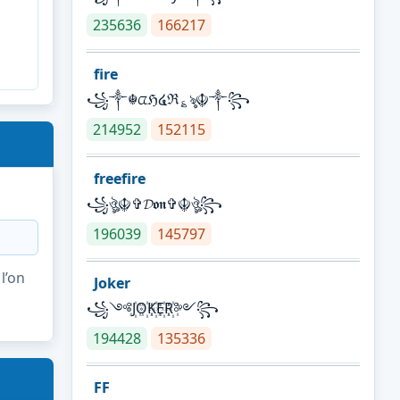
235636
166217
fire
꧁༒☬ᤂℌ໔ℜ؏ৡ☬༒꧂
214952
152115
freefire
꧁ঔৣ☬✞𝓓𝖔𝖓✞☬ঔৣ꧂
196039
145797
l’on
Joker
꧁༺J꙰O꙰K꙰E꙰R꙰༻꧂
194428
135336
FF