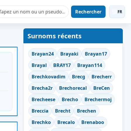
Rechercher
FR
Surnoms récents
Brayan24
Brayaki
Brayan17
Brayal
BRAY17
Brayan114
Brechkovadim
Brecg
Brecherr
Brecha2r
Brechorecal
BreCen
Brecheese
Brecho
Brechermoj
Breccia
Brecht
Brechen
Brechko
Brecalo
Brenaboo