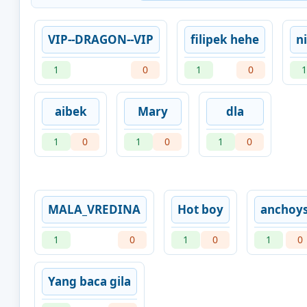
VIP--DRAGON--VIP
filipek hehe
n
1
0
1
0
1
aibek
Mary
dla
1
0
1
0
1
0
MALA_VREDINA
Hot boy
anchoy
1
0
1
0
1
0
Yang baca gila