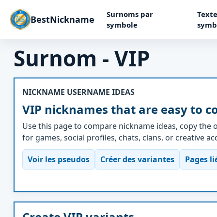
Surnoms par
Texte
BestNickname
symbole
symb
Surnom - VIP
NICKNAME USERNAME IDEAS
VIP nicknames that are easy to c
Use this page to compare nickname ideas, copy the o
for games, social profiles, chats, clans, or creative a
Voir les pseudos
Créer des variantes
Pages li
Create VIP variants