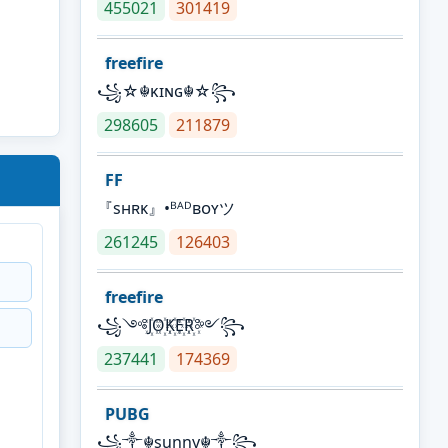
455021
301419
freefire
꧁☆☬κɪɴɢ☬☆꧂
298605
211879
FF
『sʜʀᴋ』•ᴮᴬᴰʙᴏʏツ
261245
126403
freefire
꧁༺J꙰O꙰K꙰E꙰R꙰༻꧂
237441
174369
PUBG
꧁༒☬sunny☬༒꧂