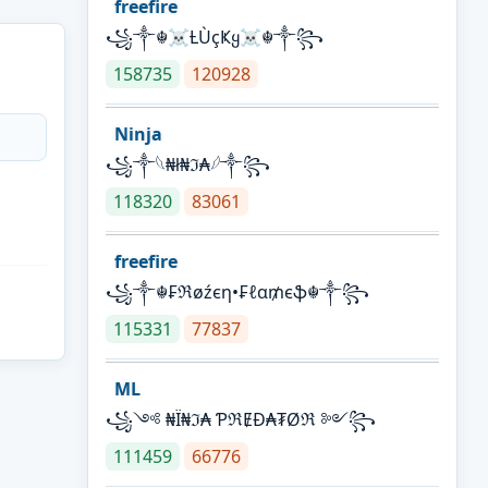
freefire
꧁༒☬☠Ƚ︎ÙçҜყ☠︎☬༒꧂
158735
120928
Ninja
꧁⁣༒𓆩₦ł₦ℑ₳𓆪༒꧂
118320
83061
freefire
꧁༒☬₣ℜøźєη•₣ℓα₥єֆ☬༒꧂
115331
77837
ML
꧁༺ ₦Ї₦ℑ₳ ƤℜɆĐ₳₮Øℜ ༻꧂
111459
66776