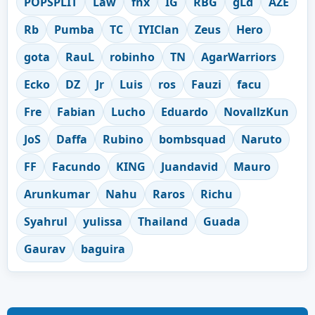
POPSPLIT
Law
fnx
IG
RBG
gLd
AZE
Rb
Pumba
TC
IYIClan
Zeus
Hero
gota
RauL
robinho
TN
AgarWarriors
Ecko
DZ
Jr
Luis
ros
Fauzi
facu
Fre
Fabian
Lucho
Eduardo
NovallzKun
JoS
Daffa
Rubino
bombsquad
Naruto
FF
Facundo
KING
Juandavid
Mauro
Arunkumar
Nahu
Raros
Richu
Syahrul
yulissa
Thailand
Guada
Gaurav
baguira