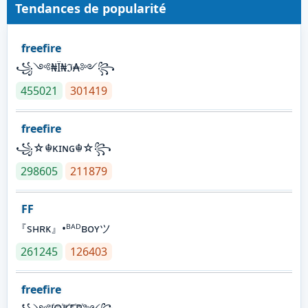
Tendances de popularité
freefire
꧁༺₦Ї₦ℑ₳༻꧂
455021
301419
freefire
꧁☆☬κɪɴɢ☬☆꧂
298605
211879
FF
『sʜʀᴋ』•ᴮᴬᴰʙᴏʏツ
261245
126403
freefire