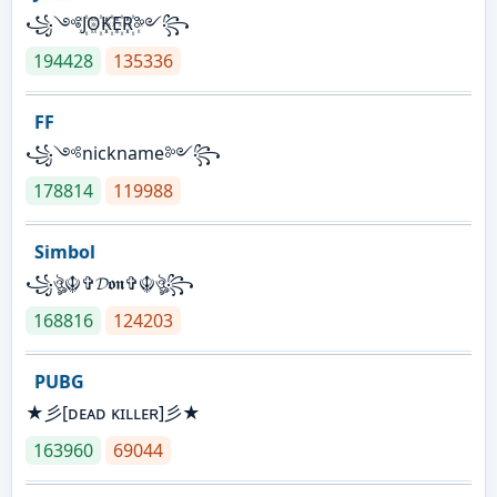
꧁༺J꙰O꙰K꙰E꙰R꙰༻꧂
194428
135336
FF
꧁༺nickname༻꧂
178814
119988
Simbol
꧁ঔৣ☬✞𝓓𝖔𝖓✞☬ঔৣ꧂
168816
124203
PUBG
★彡[ᴅᴇᴀᴅ ᴋɪʟʟᴇʀ]彡★
163960
69044