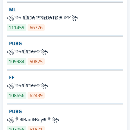
ML
꧁༺ ₦Ї₦ℑ₳ ƤℜɆĐ₳₮Øℜ ༻꧂
111459
66776
PUBG
꧁༺₦Ї₦ℑ₳༻꧂
109984
50825
FF
꧁༺₦Ї₦ℑ₳༻꧂
108656
62439
PUBG
꧁༒☬Bad☬Boy☬༒꧂
107055
51871