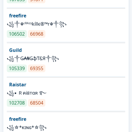
freefire
꧁༒☬ᶜᴿᴬᶻᵞkíllє®™r☬༒꧂
106502
66968
Guild
꧁༒Ǥ₳₦ǤֆƬᏋЯ༒꧂
105339
69355
Raistar
꧁▪ ＲคᎥនтαʀ ࿐
102708
68504
freefire
꧁☆*κɪɴɢ*☆꧂