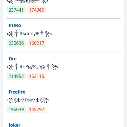
꧁༺J꙰O꙰K꙰E꙰R꙰༻꧂
237441
174369
PUBG
꧁༒☬sunny☬༒꧂
235636
166217
fire
꧁༒☬ᤂℌ໔ℜ؏ৡ☬༒꧂
214952
152115
freefire
꧁ঔৣ☬✞𝓓𝖔𝖓✞☬ঔৣ꧂
196039
145797
Joker