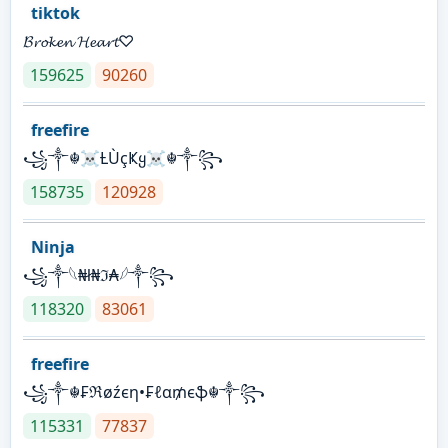
tiktok
𝓑𝓻𝓸𝓴𝓮𝓷 𝓗𝓮𝓪𝓻𝓽♡
159625
90260
freefire
꧁༒☬☠Ƚ︎ÙçҜყ☠︎☬༒꧂
158735
120928
Ninja
꧁⁣༒𓆩₦ł₦ℑ₳𓆪༒꧂
118320
83061
freefire
꧁༒☬₣ℜøźєη•₣ℓα₥єֆ☬༒꧂
115331
77837