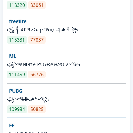
118320
83061
freefire
꧁༒☬₣ℜøźєη•₣ℓα₥єֆ☬༒꧂
115331
77837
ML
꧁༺ ₦Ї₦ℑ₳ ƤℜɆĐ₳₮Øℜ ༻꧂
111459
66776
PUBG
꧁༺₦Ї₦ℑ₳༻꧂
109984
50825
FF