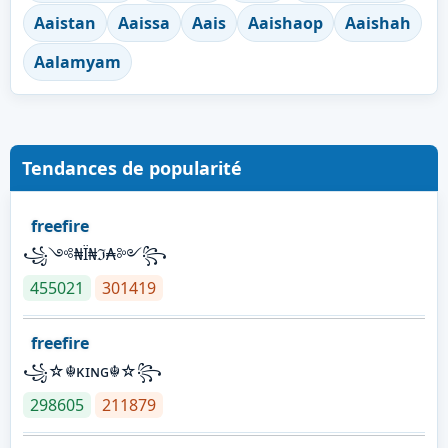
Aaistan
Aaissa
Aais
Aaishaop
Aaishah
Aalamyam
Tendances de popularité
freefire
꧁༺₦Ї₦ℑ₳༻꧂
455021
301419
freefire
꧁☆☬κɪɴɢ☬☆꧂
298605
211879