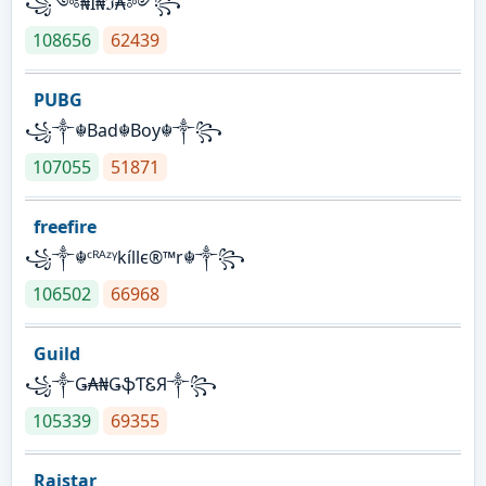
꧁༺₦Ї₦ℑ₳༻꧂
108656
62439
PUBG
꧁༒☬Bad☬Boy☬༒꧂
107055
51871
freefire
꧁༒☬ᶜᴿᴬᶻᵞkíllє®™r☬༒꧂
106502
66968
Guild
꧁༒Ǥ₳₦ǤֆƬᏋЯ༒꧂
105339
69355
Raistar