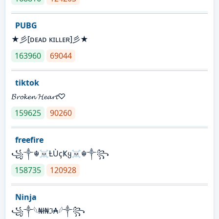
PUBG
★彡[ᴅᴇᴀᴅ ᴋɪʟʟᴇʀ]彡★
163960
69044
tiktok
𝓑𝓻𝓸𝓴𝓮𝓷 𝓗𝓮𝓪𝓻𝓽♡
159625
90260
freefire
꧁༒☬☠Ƚ︎ÙçҜყ☠︎☬༒꧂
158735
120928
Ninja
꧁⁣༒𓆩₦ł₦ℑ₳𓆪༒꧂