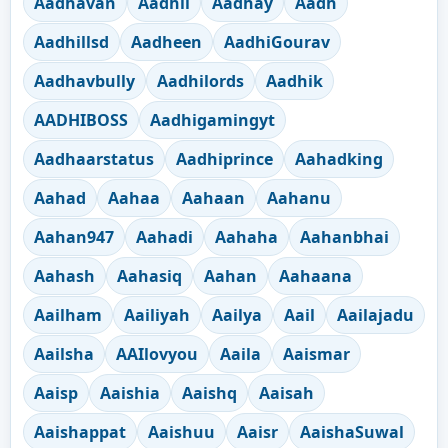
Aadhavan
Aadhil
Aadhay
Aadh
Aadhillsd
Aadheen
AadhiGourav
Aadhavbully
Aadhilords
Aadhik
AADHIBOSS
Aadhigamingyt
Aadhaarstatus
Aadhiprince
Aahadking
Aahad
Aahaa
Aahaan
Aahanu
Aahan947
Aahadi
Aahaha
Aahanbhai
Aahash
Aahasiq
Aahan
Aahaana
Aailham
Aailiyah
Aailya
Aail
Aailajadu
Aailsha
AAIlovyou
Aaila
Aaismar
Aaisp
Aaishia
Aaishq
Aaisah
Aaishappat
Aaishuu
Aaisr
AaishaSuwal