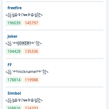
freefire
꧁ঔৣ☬✞𝓓𝖔𝖓✞☬ঔৣ꧂
196039
145797
Joker
꧁༺J꙰O꙰K꙰E꙰R꙰༻꧂
194428
135336
FF
꧁༺nickname༻꧂
178814
119988
Simbol
꧁ঔৣ☬✞𝓓𝖔𝖓✞☬ঔৣ꧂
168816
124203