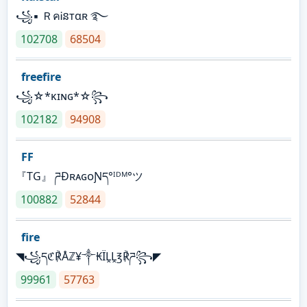
꧁▪ ＲคᎥនтαʀ ࿐
102708
68504
freefire
꧁☆*κɪɴɢ*☆꧂
102182
94908
FF
『TG』 ཌĐʀᴀɢᴏƝད°ᴵᴰᴹ°ツ
100882
52844
fire
◥꧁དℭ℟Åℤ¥༒₭ÏḼḼ℥℟ཌ꧂◤
99961
57763