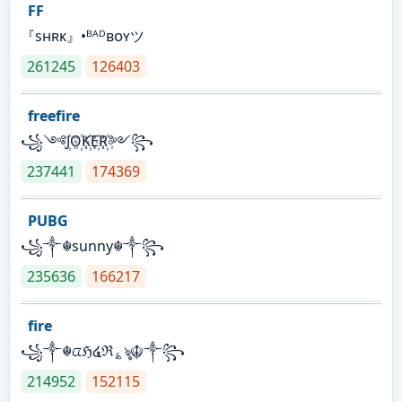
FF
『sʜʀᴋ』•ᴮᴬᴰʙᴏʏツ
261245
126403
freefire
꧁༺J꙰O꙰K꙰E꙰R꙰༻꧂
237441
174369
PUBG
꧁༒☬sunny☬༒꧂
235636
166217
fire
꧁༒☬ᤂℌ໔ℜ؏ৡ☬༒꧂
214952
152115