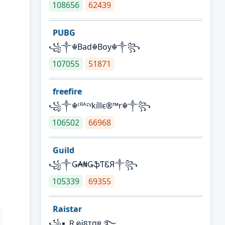
108656
62439
PUBG
꧁༒☬Bad☬Boy☬༒꧂
107055
51871
freefire
꧁༒☬ᶜᴿᴬᶻᵞkíllє®™r☬༒꧂
106502
66968
Guild
꧁༒Ǥ₳₦ǤֆƬᏋЯ༒꧂
105339
69355
Raistar
꧁▪ ＲคᎥនтαʀ ࿐