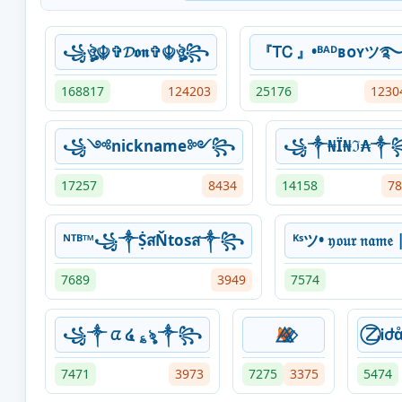
꧁ঔৣ☬✞𝓓𝖔𝖓✞☬ঔৣ꧂
『ᎢᏟ 』•ᴮᴬᴰʙᴏʏツ
168817
124203
25176
1230
꧁༺nickname༻꧂
꧁༒₦Ї₦ℑ₳༒
17257
8434
14158
78
ᴺᵀᴮ™꧁༒ṨสŇtosส༒꧂
ᴷˢツ• 𝔶𝔬𝔲𝔯 𝔫𝔞𝔪
7689
3949
7574
꧁༒ ᤂ ໔ ؏ৡ ༒꧂
🦊⃫⃟⃤
⃝乙Ꭵժ
7471
3973
7275
3375
5474