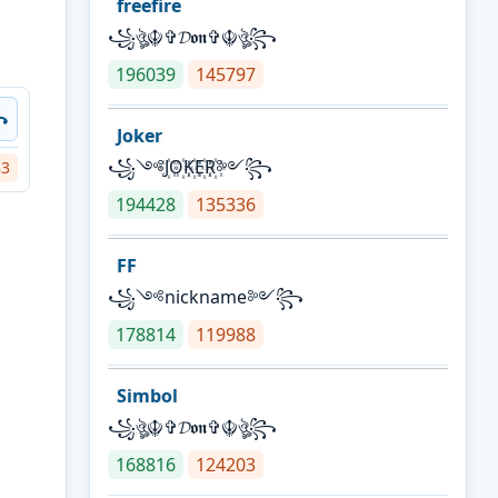
freefire
꧁ঔৣ☬✞𝓓𝖔𝖓✞☬ঔৣ꧂
196039
145797
꧂
Joker
꧁༺J꙰O꙰K꙰E꙰R꙰༻꧂
83
194428
135336
FF
꧁༺nickname༻꧂
178814
119988
Simbol
꧁ঔৣ☬✞𝓓𝖔𝖓✞☬ঔৣ꧂
168816
124203