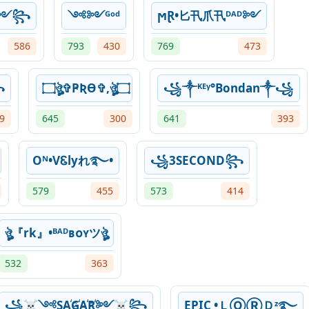
~༻꧂
༺༻ᴳᵒᵈ
ϻⱤ•匕卂爪卂ᴰᴬᴰ༻
586
793
430
769
473
꧂
۝ঔৣ✞ҎƦƟ✞,ঔৣ۝
꧁༒ᴷᴱᵞ°Bondan༒꧁
9
645
300
641
393
Oᴺ•VᏋlyれ࿐•
꧁3SECOND꧂
579
455
573
414
ঔৣ『rk』•ᴮᴬᴰʙᴏʏツঔৣ
532
363
꧁☠༺SA҉G҉A҉R҉༻☠꧂
EPIC •ＬⓄⓇＤᶻ࿐