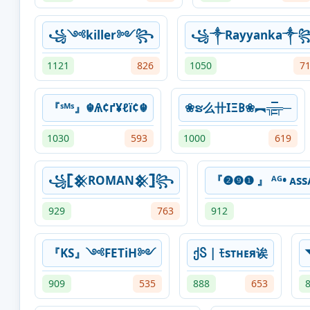
꧁༺killer༻꧂
꧁༒Rayyanka༒
1121
826
1050
7
『ˢᴹˢ』☬Ѧ¢ґ¥ℓї¢☬
❀ຮ么卄IΞ𐌁❀︻╦̵̵͇̿̿̿̿╤─
1030
593
1000
619
꧁𓊈𒆜ROMAN𒆜𓊉꧂
『❷❾❶ 』 ᴬᴳ• ᴀssᴀ
929
763
912
『KS』༺FETiH༻
ქႽ | ﾓsᴛʜᴇя诶
909
535
888
653