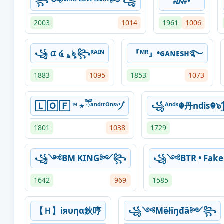
꧂༺ᴺᴵᴺᴬ ᴸᴼᵛᴱ ᴬˢᴿᴵᴱ༻꧁⁣
᳇•
2003
1014
1961
1006
꧁ ᤂ ໔ ؏ৡ ꧂ᴿᴬᴵᴺ
『ᴹᴿ』•ɢᴀɴᴇsʜ࿐
1883
1095
1853
1073
🄻🄾🄵™ ٭ ཽᵃⁿᵈᶦʳᴼⁿˢヅ
꧁ᴬⁿᵈˢ☬丹ndᎥs☬๖ۣۜ
1801
1038
1729
꧁༺BM KING༻꧂
꧁༺BTR • Fa
1642
969
1585
【Ｈ】iяυηα鈥哼
꧁༺Мёłїŋđǎ༻꧂