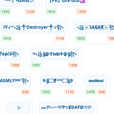
『ᴮᴶᴹ』•sᴀɴɢᴇシ
【PK】ωιк-ωιк☯
1945
1238
1916
1339
FF√™꧁༒Destroyer༒√꧂
꧁☠SA҉G҉A҉R҉☠
1816
1154
1803
13
Ƥeͥⱥcͣeͫ꧂
ᶻᵖ꧁ঔৣ☬✞𝖋𝖆𝖍𝖎✞☬ঔৣ꧂
1008
1691
1306
kedGMLY༻꧂
✞ঔৣ۝❡ᴬᴺˢ۝ঔৣ✞
𝖓𝖔𝖔𝖇𝖎𝖊𝖘𝖙
828
1503
1155
1478
648
シ
︻デ═一♡ƤℜɆĐ₳₮Øℜ♡