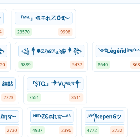
࿐
『ᴹᵛᴸ』•Ҟモれ乙Ö࿐
4
23570
9998
꧂
꧁༒☬ᤂℌ໔ℜ؏ৡ☬༒꧂
༺Leͥgeͣnͫd༻ᴳᵒ
20
9889
5437
8640
363
𝔢 | 結點
『ṨᎢᏩ』༒Ѵιཌཇའ༒
2723
7551
3511
αͦαᷟη࿐
ᴺᴱᵀ•ᏃᏋσれ࿐ᴬᴿ
ᴶᵂ°᭄kepenGツ
2730
4937
2396
4772
2732