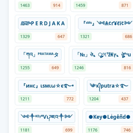
1463
914
1459
871
᳇•P E R D J A K A
『ˢᴹˢ』༺Ѧ¢ґ¥ℓї¢༻
1329
647
1321
686
「ཀའ」ᴾᴿᴬᵀᴬᴹᴬタ
「№」ঔ〟ৣℜ¹ž₭ץ〟ঔৣªˢu
1255
649
1246
816
『инᴄ』ιѕмιω☆є࿐•
༄ᶜᴋ᭄putra☆࿐
1211
772
1204
437
༺༒ᴷᴱᵞ°Ѵιཌཇའ༒༻
●Key●Leͥgeͣnͫd●
1181
699
1176
746