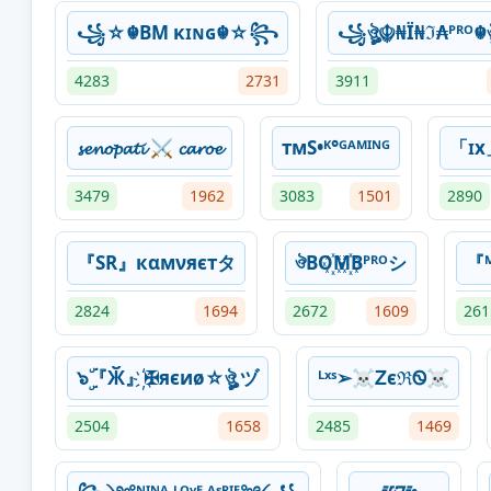
꧁☆☬BM κɪɴɢ☬☆꧂
꧁ঔৣ☬₦Ї₦ℑ₳ᴾᴿᴼ
4283
2731
3911
𝓼𝓮𝓷𝓸𝓹𝓪𝓽𝓲 ⚔ 𝓬𝓪𝓻𝓸𝓮
тмS•ᴷ°ᴳᴬᴹᴵᴺᴳ
「ɪx
3479
1962
3083
1501
2890
『SR』кαмνяєтタ
ঔBO꙰M꙰Bᴾᴿᴼシ
『
2824
1694
2672
1609
261
๖ۣۜ『Ӂ』҉✠яєиø☆ঔৣ ヅ
ᴸˣˢ➢☠ᏃєℜᏫ☠
2504
1658
2485
1469