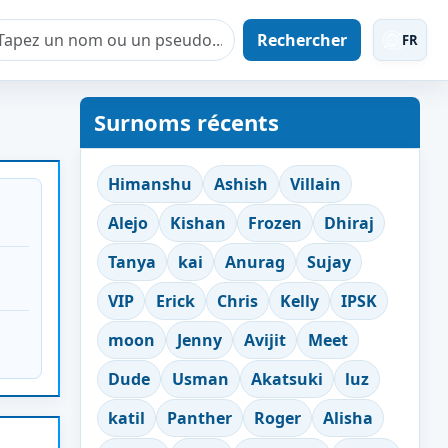
Rechercher
FR
Surnoms récents
Himanshu
Ashish
Villain
Alejo
Kishan
Frozen
Dhiraj
Tanya
kai
Anurag
Sujay
VIP
Erick
Chris
Kelly
IPSK
moon
Jenny
Avijit
Meet
Dude
Usman
Akatsuki
luz
katil
Panther
Roger
Alisha