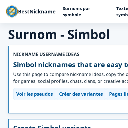
Surnoms par
Texte
BestNickname
symbole
symb
Surnom - Simbol
NICKNAME USERNAME IDEAS
Simbol nicknames that are easy t
Use this page to compare nickname ideas, copy the o
for games, social profiles, chats, clans, or creative a
Voir les pseudos
Créer des variantes
Pages li
Create Simbol variants