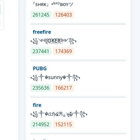
『sʜʀᴋ』•ᴮᴬᴰʙᴏʏツ
261245
126403
freefire
꧁༺J꙰O꙰K꙰E꙰R꙰༻꧂
237441
174369
PUBG
꧁༒☬sunny☬༒꧂
235636
166217
fire
꧁༒☬ᤂℌ໔ℜ؏ৡ☬༒꧂
214952
152115