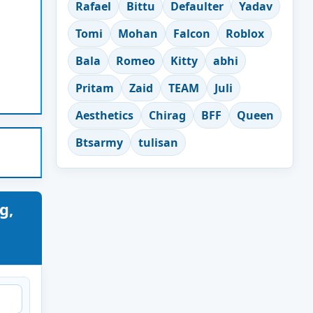
Rafael
Bittu
Defaulter
Yadav
Tomi
Mohan
Falcon
Roblox
Bala
Romeo
Kitty
abhi
Pritam
Zaid
TEAM
Juli
Aesthetics
Chirag
BFF
Queen
Btsarmy
tulisan
g,