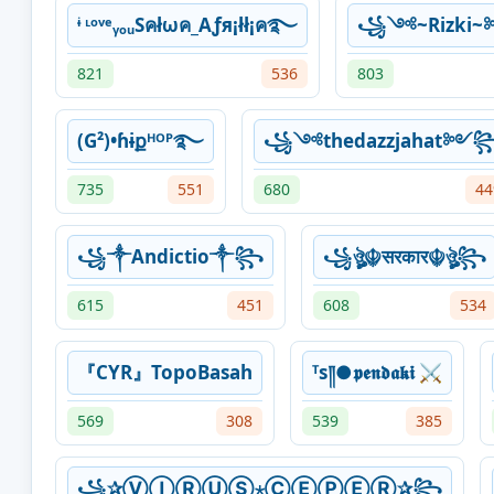
ᶤ ᶫᵒᵛᵉᵧₒᵤSคłωค_Aƒя¡łł¡ค࿐
꧁༺~Rizki
821
536
803
(G²)•ɦɨքᴴᴼᴾ࿐
꧁༺thedazzjahat༻
735
551
680
44
꧁༒Andictio༒꧂
꧁ঔৣ☬सरकार☬ঔৣ꧂
615
451
608
534
『CYR』TopoBasah
ᵀs༎●𝖕𝖊𝖓𝖉𝖆𝖐𝖎 ⚔️
569
308
539
385
꧁✰ⓋⒾⓇⓊⓈ⋆ⒸⒺⓅⒺⓇ✰꧂