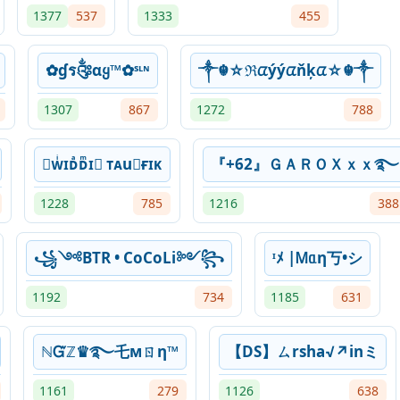
1377
537
1333
455
✿ɠร༂αყ™✿ˢᶫᶰ
༒☬☆ℜᤂýýᤂňķᤂ☆☬༒
1307
867
1272
788
➴ᴡͥɪᴅͣᴅͫɪ⃟ ᴛᴀu⃟ғɪᴋ
『+62』ＧＡＲＯＸｘｘ࿐
1228
785
1216
388
꧁༺BTR • CoCoLi༻꧂
ᶦﾒ |Ꮇᥲη丂•シ
1192
734
1185
631
ℕᏳℤ♛࿐乇мㄖη™
【DS】ㄙrsha√↗inミ
1161
279
1126
638