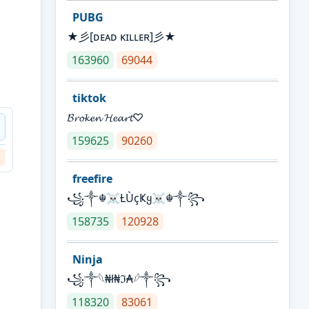
PUBG
★彡[ᴅᴇᴀᴅ ᴋɪʟʟᴇʀ]彡★
163960
69044
tiktok
𝓑𝓻𝓸𝓴𝓮𝓷 𝓗𝓮𝓪𝓻𝓽♡
159625
90260
freefire
꧁༒☬☠Ƚ︎ÙçҜყ☠︎☬༒꧂
158735
120928
Ninja
꧁⁣༒𓆩₦ł₦ℑ₳𓆪༒꧂
118320
83061