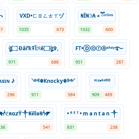
꧂
VXD•ㄈㄖㄥㄊㄚヅ
₦Ї₦ℑ₳ ٭ ཽᶦʳᴼⁿˢ
17
1035
673
1032
600
ঔৣ۝ ÐâřҟŦﺂℜê۝ঔৣ✞,
FᎢ•Ⓓⓞⓡⓐᵃʰᵃʸ࿐
971
688
951
287
sɪɴ ♪
༺☬Knocky☬༻
ˢᴸᵞ•ᴬˢᴿᴵᴱ
296
911
584
909
489
◥ᖫℭяα𝕫Ÿ༒₭ɨllǝ℞ᖭ◤
• ᴿ ᴱ ᵀ • m a n t a n ༒
836
541
831
238