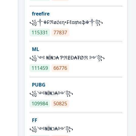
freefire
꧁༒☬₣ℜøźєη•₣ℓα₥єֆ☬༒꧂
115331
77837
ML
꧁༺ ₦Ї₦ℑ₳ ƤℜɆĐ₳₮Øℜ ༻꧂
111459
66776
PUBG
꧁༺₦Ї₦ℑ₳༻꧂
109984
50825
FF
꧁༺₦Ї₦ℑ₳༻꧂