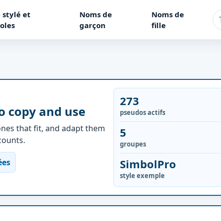
 stylé et
Noms de
Noms de
oles
garçon
fille
273
o copy and use
pseudos actifs
nes that fit, and adapt them
5
ccounts.
groupes
SimbolPro
ées
style exemple