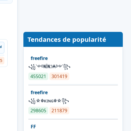
Tendances de popularité
ᵈ
freefire
5
꧁༺₦Ї₦ℑ₳༻꧂
455021
301419
freefire
꧁☆☬κɪɴɢ☬☆꧂
298605
211879
FF