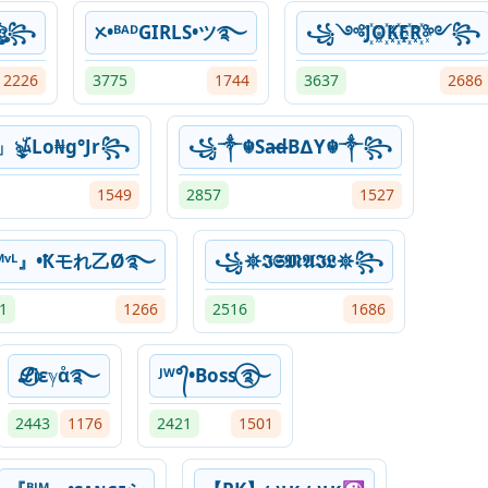
☬ঔৣ꧂
ᝣ•ᴮᴬᴰGIRLS•ツ࿐
꧁༺J꙰O꙰K꙰E꙰R꙰༻꧂
2226
3775
1744
3637
2686
」ৡۜ͜ﾑLo₦g°Jr꧂
꧁༒☬Sa̶d̶B∆Y☬༒꧂
1549
2857
1527
ᴹᵛᴸ』•Ҟモれ乙Ø࿐
꧁𖤓𝕴𝕾𝕸𝕬𝕴𝕷𖤓꧂
1
1266
2516
1686
ℒ⃝Ꭵεℽαͦ࿐
ᴶᵂ°᭄•Boss ⃝࿐
2443
1176
2421
1501