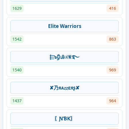
1629
416
Elite Warriors
1542
863
⬱๖ۣۣۜDᎯℛ₭࿐
1540
969
✘乃ᴙᴀⲍⲍɛᴙʂ✘
1437
964
〖ƝƁƘ〗