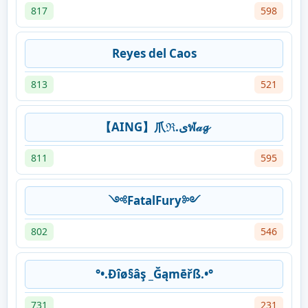
817
598
Reyes del Caos
813
521
【AING】爪ℜ.ﻯฬ𝒶𝓰
811
595
༺FatalFury༻
802
546
°•.Đîø§âş _Ğąmēřß.•°
731
231