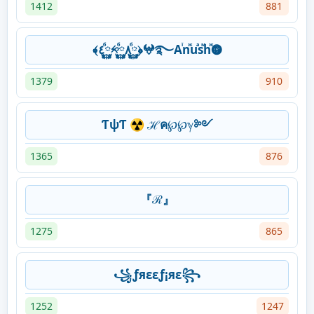
1412
881
﴾٤࿆ⷠ༱࿆ⷠ٨࿆ⷠ﴿𖤍࿐Aꙶnⷤuⷶsⷨhⷤ𖣐
1379
910
ƬψƬ ☢ ℋค℘℘ℽ༻
1365
876
『ℛ』
1275
865
꧁ƒяεεƒ¡яε꧂
1252
1247