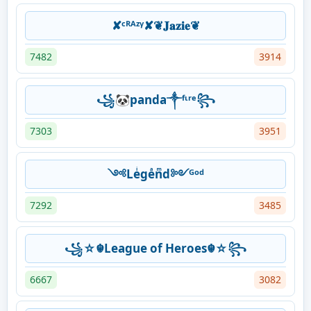
✘ᶜᴿᴬᶻᵞ✘❦𝐉𝐚𝐳𝐢𝐞❦
7482
3914
꧁🐼panda༒ᶠᶥʳᵉ꧂
7303
3951
༺Leͥgeͣnͫd༻ᴳᵒᵈ
7292
3485
꧁☆☬League of Heroes☬☆꧂
6667
3082