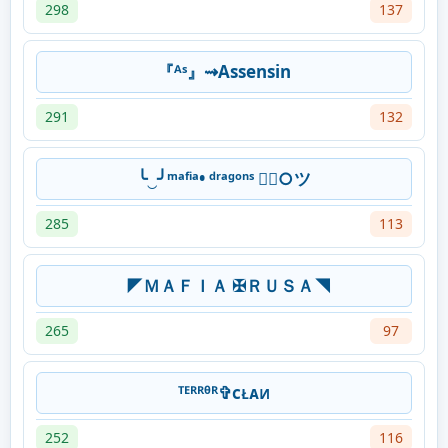
298
137
『ᴬˢ』⇝Assensin
291
132
╰‿╯ᵐᵃᶠⁱᵃ• ᵈʳᵃᵍᵒⁿˢ ⃟○ツ
285
113
◤ＭＡＦＩＡ ✠ＲＵＳＡ◥
265
97
ᵀᴱᴿᴿᶿᴿ✞ᴄᴌᴀᴎ
252
116