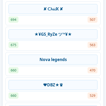
✘ ᑕ𝓱𝓲𝓬Ҡ ✘
694
507
★¥GS_RyZe ツ™¥★
675
563
Nova legends
660
470
♥DBZ★♛
660
529