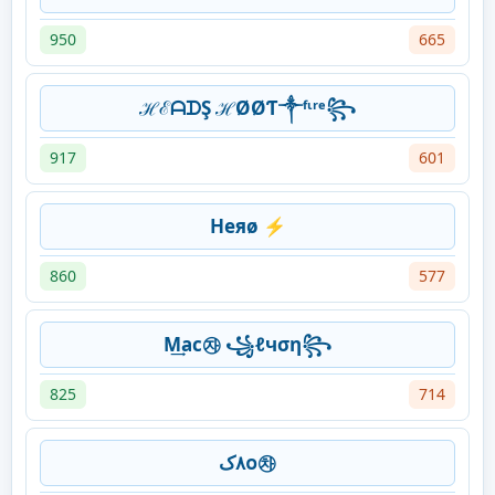
950
665
ℋℰᗩᗪŞ ℋØØƬ༒ᶠᶥʳᵉ꧂
917
601
Heяø ⚡
860
577
M͢ac㉶ ꧁ℓчση꧂
825
714
٨کᴏ㉷