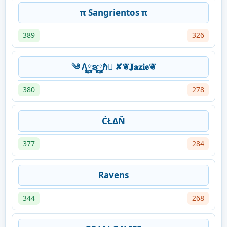
π Sangrientos π
389
326
༄ Λ࿆ຮ࿆ℏ࿆ ✘❦𝐉𝐚𝐳𝐢𝐞❦
380
278
ĆŁΔŇ
377
284
Ravens
344
268