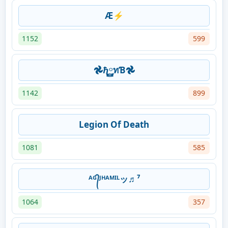
Æ⚡
1152
599
𖣘ℏ࿆ทƁ𖣘
1142
899
Legion Of Death
1081
585
ᴬᴳ᭄ᴶᴴᴬᴹᴵᴸッ♬⁷
1064
357