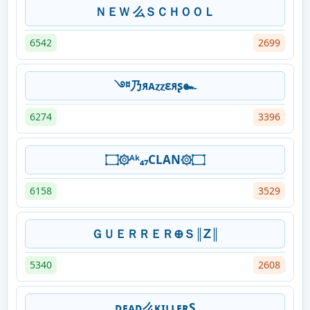
ＮＥＷ 么ＳＣＨＯＯＬ
6542
2699
༇乃ᴙᴀⲍⲍɛᴙʂ๛
6274
3396
۝۞ᴬᵏ₄₇CLAN۞۝
6158
3529
ＧＵＥＲＲＥＲ⊕Ｓ║Ꮓ║
5340
2608
ᴅᴇᴀᴅ么ᴋɪʟʟᴇʀS