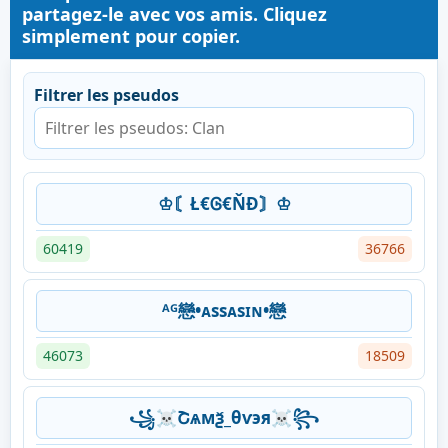
partagez-le avec vos amis. Cliquez
simplement pour copier.
Filtrer les pseudos
♔〘Ł€Ꮆ€ŇĐ〙♔
60419
36766
ᴬᴳ戀•ᴀssᴀsɪɴ•戀
46073
18509
️꧁️☠️Շѧмѯ_️θѵэя☠️꧂