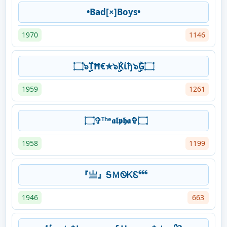
•Bad[×]Boys•
1970
1146
۝๖ۣۣۜTĦ€✯๖ۣۣۜKίђ๖ۣۣۜG۝
1959
1261
۝✞ᵀʰᵉ𝖆𝖑𝖕𝖍𝖆✞۝
1958
1199
『亗』ᎦＭᏫᏦᏋ⁶⁶⁶
1946
663