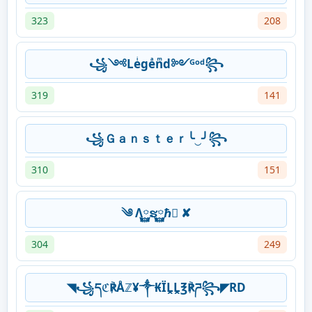
323
208
꧁༺Leͥgeͣnͫd༻ᴳᵒᵈ꧂
319
141
꧁Ｇａｎｓｔｅｒ╰‿╯꧂
310
151
༄ Λ࿆ຮ࿆ℏ࿆ ✘
304
249
◥꧁དℭ℟Åℤ¥༒₭ÏḼḼ℥℟ཌ꧂◤RD