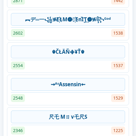
2871
1442
︻デ═一꧁࿗E҉ŁM𖣐🅡҉EnⷤIۣƬ͢𖣐࿗꧂ᴳᵒᵈ
2602
1538
☬ČŁÄŇ࿇¥Ť☬
2554
1537
⇝ᴬˢAssensin⇜
2548
1529
尺乇 Mㄖ∨乇尺S
2346
1225