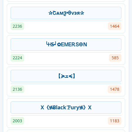
️✰Շѧмѯ•θѵэя✰
2236
1464
╰ᎻS̶╯✿ᎬᎷᎬᎡՏϴΝ
2224
585
【≽ܫ≼】
2136
1478
X《࿗Ƀlackꘘury࿗》X
2003
1183