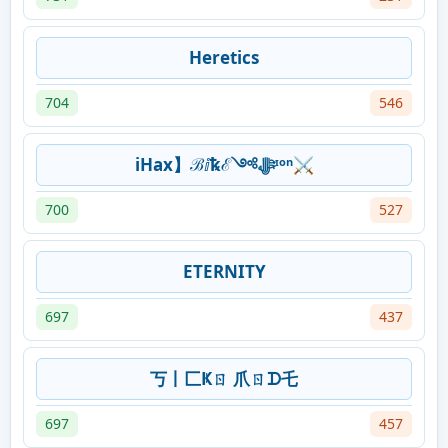
Heretics
704
546
iHax】ℬⅈꝅℰ༺ﷻᶦᵒⁿ⚔
700
527
ETERNITY
697
437
丂丨匚Ҝㄖ 爪ㄖᗪ乇
697
457