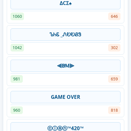
ΔCΣ♠
1060
646
ᏖᏂᏋ _ᏁᎧᎧᏰᏕ
1042
302
⫷𝔹𝕄⫸
981
659
GAME OVER
960
818
ⓒⓛⓐⓝ™420™