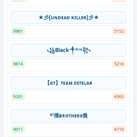
★彡[ᴜɴᴅᴇᴀᴅ ᴋɪʟʟᴇʀ]彡★
9961
5152
꧁Black༒ᶠᶥʳᵉ꧂
9814
5216
【ɢᴛ】ᴛᴇᴀᴍ ᴇsᴛᴇʟᴀʀ
9201
4365
ᴮᵀ俄ʙʀᴏᴛʜᴇʀs俄
9011
4710