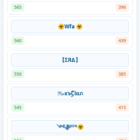
565
396
☣Wfa ☣
560
439
【ΣЯ∆】
550
385
ℜℯx๖ۣۜClαภ
545
415
༺ﷻᴵᴼᴺ☣