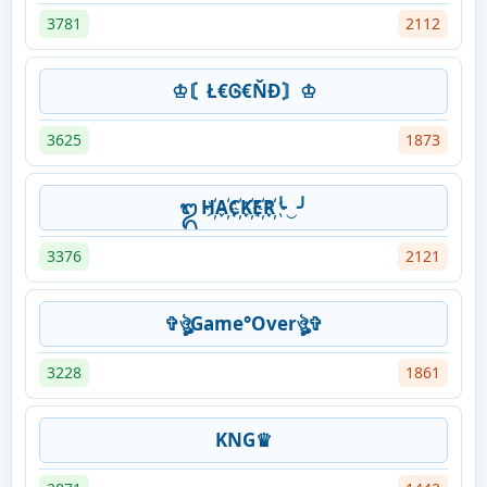
3781
2112
♔〘Ł€Ꮆ€ŇĐ〙♔
3625
1873
᭓ H҉A҉C҉K҉E҉R҉╰‿╯
3376
2121
✞ঔৣGame°Overঔৣ✞
3228
1861
KNG♛