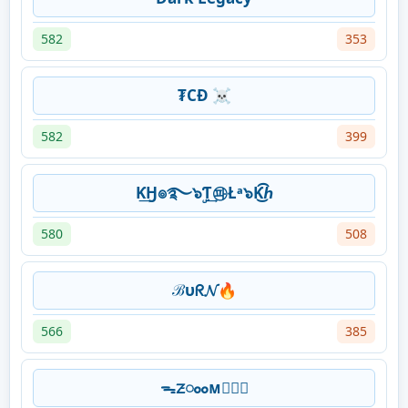
582
353
₮CĐ ☠
582
399
Ƙ͢Ӈ๏࿐๖ۣƬ͢㉺Łᵃ๖Ƙ͜͡ℎ
580
508
ℬυᖇ𝓝🔥
566
385
ᯓᤏᯪᯪᴍ⃟⃝