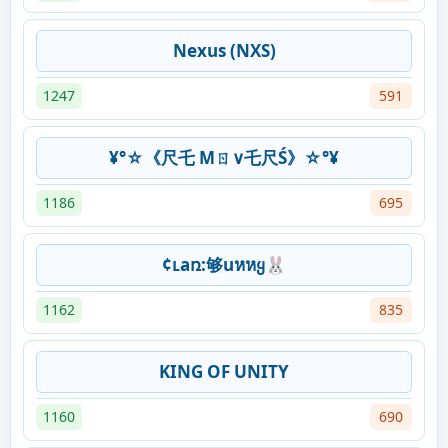
Nexus (NXS)
1247
591
¥°☆《尺乇 Mㄖ∨乇尺Ś》☆°¥
1186
695
¢ʟaռ:够uหหყ🐰
1162
835
KING OF UNITY
1160
690