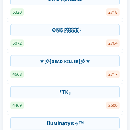
5320
2718
O҉N҉E҉ P҉I҉E҉C҉E҉
5072
2764
★彡[ᴅᴇᴀᴅ ᴋɪʟʟᴇʀ]彡★
4668
2717
『ƬƘ』
4469
2600
Iluᴍinⱥτyຮッᵀᴹ