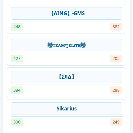
【AING】-GMS
448
382
戀ꭲꭼꭺꮇᪧꭼꮮꭵꭲꭼ戀
427
205
【ΣЯ∆】
394
288
Sikarius
390
249