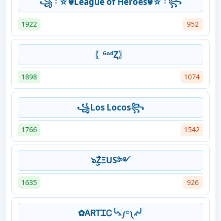
꧁♀️☆☬League of Heroes☬☆♀️꧂
1922
952
〖ᴳᵒᵈⱫ〗
1898
1074
꧁Los Locos꧂
1766
1542
๖ۣۜZΞUS༻
1635
926
✿ᎪᏒᎢᏆᏟ╰⳻༿༾⳺╯