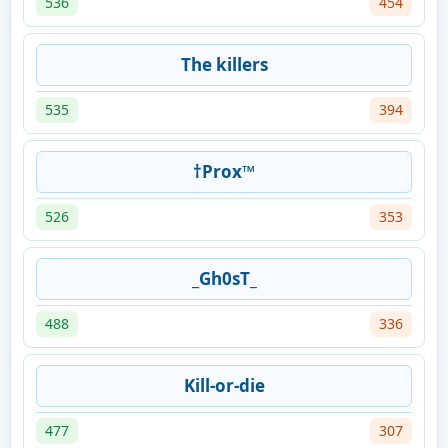
536
454
The killers
535
394
†Prox™
526
353
_Gh0sT_
488
336
Kill-or-die
477
307