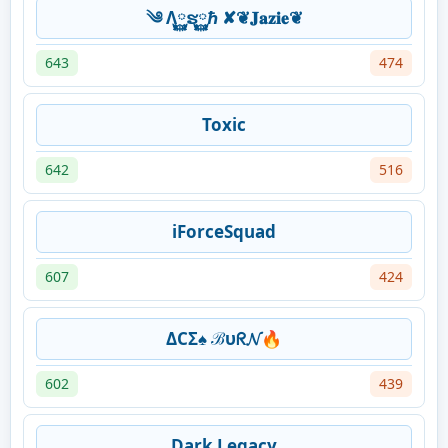
༄ Λ࿆ຮ࿆ℏ ✘❦𝐉𝐚𝐳𝐢𝐞❦
643
474
Toxic
642
516
iForceSquad
607
424
ΔCΣ♠ ℬυᖇ𝓝🔥
602
439
Dark Legacy