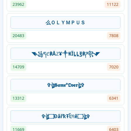
23962
11122
么ＯＬＹＭＰＵＳ
20483
7808
◥꧁དℭ℟Åℤ¥༒₭ÏḼḼ℥℟ཌ꧂◤
14709
7020
✞ঔৣ𝕲𝖆𝖒𝖊°𝕺𝖛𝖊𝖗ঔৣ✞
13312
6341
✞ঔৣ۝ÐâřҟŦﺂℜê۝ঔৣ✞
11669
6403