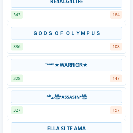
RE4ALG4LIFE
343
184
ＧＯＤＳ ＯＦ ＯＬＹＭＰＵＳ
336
108
ᵀᵉᵃᵐ★ᎳᎪᏒᏒᎥᎾᏒ★
328
147
ᴬᵏ₄₇戀•ᴀssᴀsɪɴ•戀
327
157
ELLA SI TE AMA