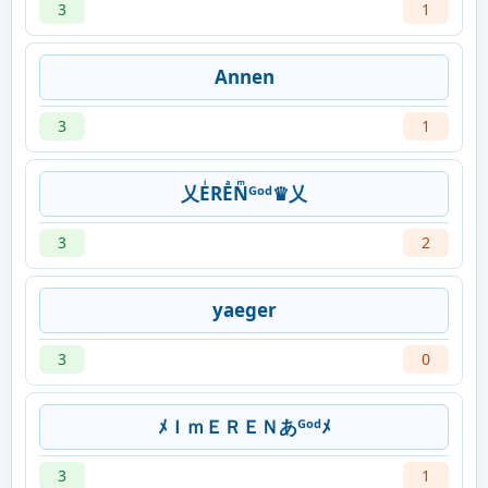
3
1
Annen
3
1
乂EͥREͣNͫᴳᵒᵈ♛乂
3
2
yaeger
3
0
ﾒＩｍＥＲＥＮあᴳᵒᵈﾒ
3
1