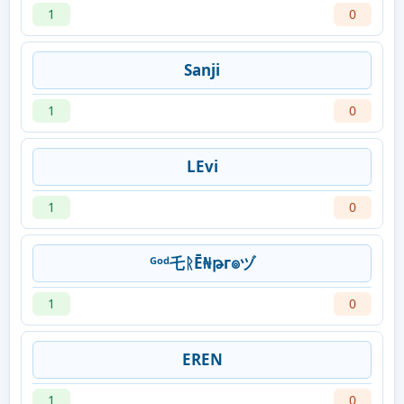
1
0
Sanji
1
0
LEvi
1
0
ᴳᵒᵈ乇ᚱĒ₦թг๏ヅ
1
0
EREN
1
0