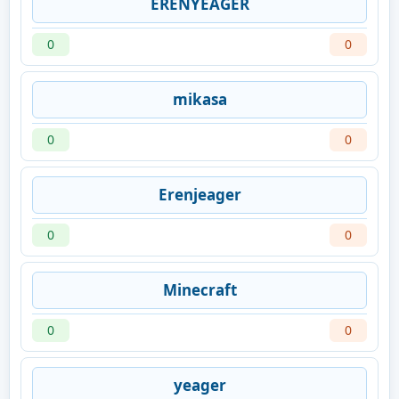
ERENYEAGER
0
0
mikasa
0
0
Erenjeager
0
0
Minecraft
0
0
yeager