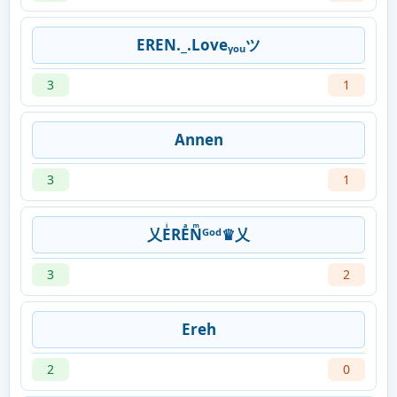
EREN._.Loveᵧₒᵤツ
3
1
Annen
3
1
乂EͥREͣNͫᴳᵒᵈ♛乂
3
2
Ereh
2
0