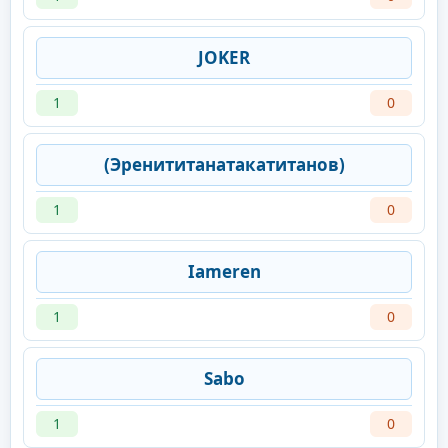
JOKER
1
0
(Эренититанатакатитанов)
1
0
Iameren
1
0
Sabo
1
0