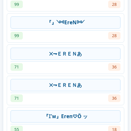
99
28
『』༺EreN༻
99
28
྾⇁ＥＲＥＮあ
71
36
྾⇁ＥＲＥＮあ
71
36
『ꀤ’ᴍ』Eren♡Ö ッ
55
18