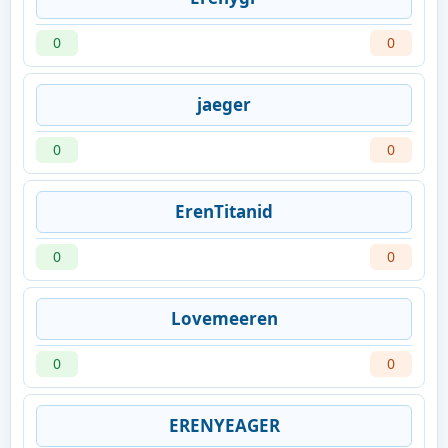
0
0
jaeger
0
0
ErenTitanid
0
0
Lovemeeren
0
0
ERENYEAGER