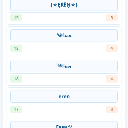
{☆ĘŔËŅ☆}
19
5
༄ℰ𝓇ℯ𝓃
18
4
༄ℰ𝓇ℯ𝓃
18
4
eren
17
3
Eʀᴇɴツ