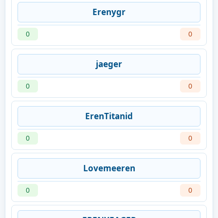
Erenygr
0
0
jaeger
0
0
ErenTitanid
0
0
Lovemeeren
0
0