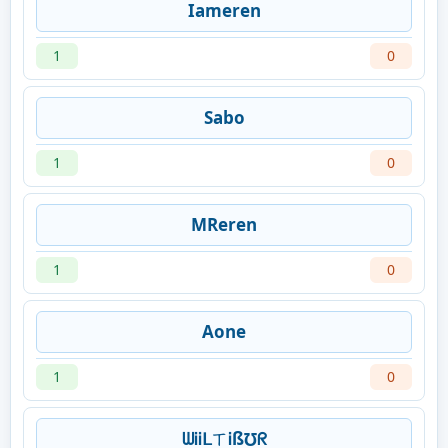
Iameren
1
0
Sabo
1
0
MReren
1
0
Aone
1
0
ᗯᎥᎥᒪㄒᎥß℧ᖇ