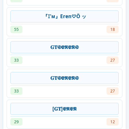
『ꀤ’ᴍ』Eren♡Ö ッ
55
18
𝐆𝐓࿋𝕰𝕽𝕰𝕹࿋
33
27
𝐆𝐓࿋𝕰𝕽𝕰𝕹࿋
33
27
[𝐆𝐓]𝕰𝕽𝕰𝕹
29
12