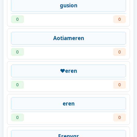
gusion
0
0
Aotiameren
0
0
❤️eren
0
0
eren
0
0
Erenygr