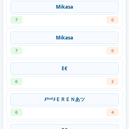
Mikasa
7
0
Mikasa
7
0
E€
6
2
ﾒᴳᵒᵈﾒＥＲＥＮあツ
6
4