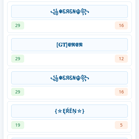
꧁☬ᏋЯᏋ₦☬꧂
29
16
[𝐆𝐓]𝕰𝕽𝕰𝕹
29
12
꧁☬ᏋЯᏋ₦☬꧂
29
16
{☆ĘŔËŅ☆}
19
5