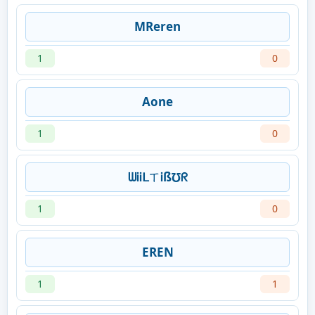
MReren
1
0
Aone
1
0
ᗯᎥᎥᒪㄒᎥß℧ᖇ
1
0
ㅤERENㅤ
1
1