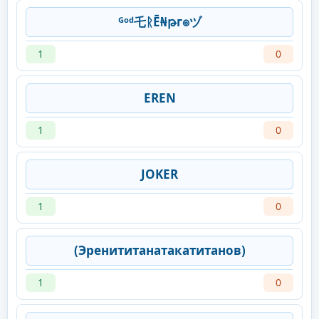
ᴳᵒᵈ乇ᚱĒ₦թг๏ヅ
1
0
EREN
1
0
JOKER
1
0
(Эренититанатакатитанов)
1
0