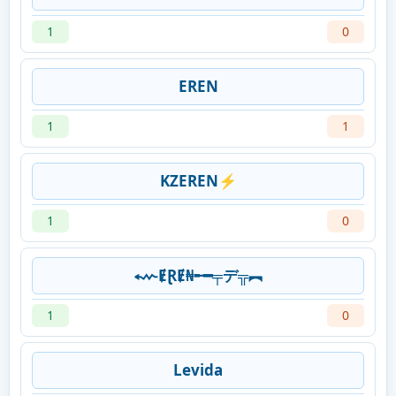
1
0
ㅤERENㅤ
1
1
KZㅤEREN⚡
1
0
⬳ɆⱤɆ₦╾━╤デ╦︻
1
0
Levida