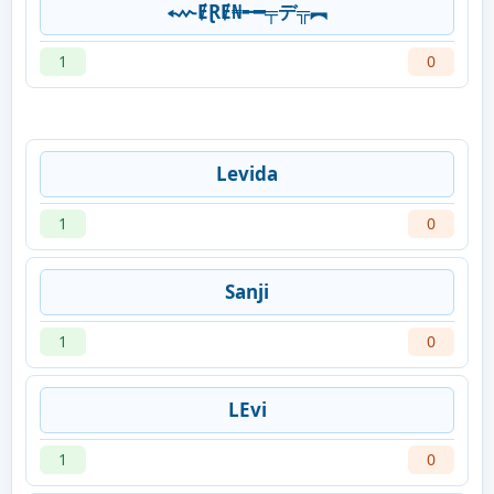
⬳ɆⱤɆ₦╾━╤デ╦︻
1
0
Levida
1
0
Sanji
1
0
LEvi
1
0