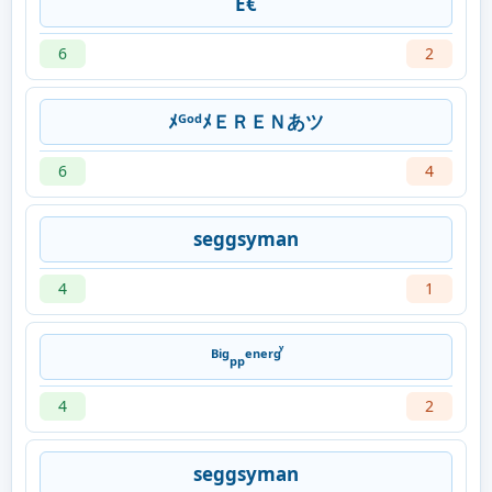
E€
6
2
ﾒᴳᵒᵈﾒＥＲＥＮあツ
6
4
seggsyman
4
1
ᴮⁱᶢₚₚᵉⁿᵉʳᶢꙷ
4
2
seggsyman