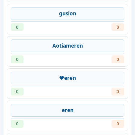
gusion
0
0
Aotiameren
0
0
❤️eren
0
0
eren
0
0