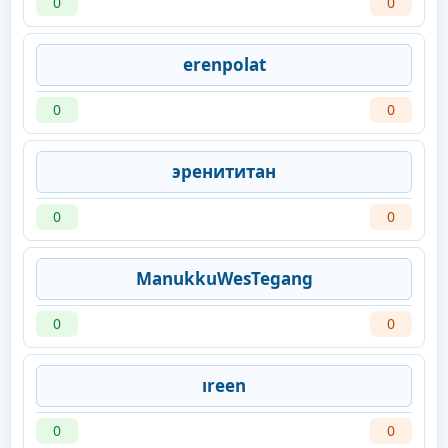
0
0
erenpolat
0
0
эренититан
0
0
ManukkuWesTegang
0
0
ıreen
0
0