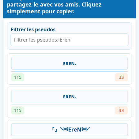
partagez-le avec vos amis. Cliquez
simplement pour copier.
Filtrer les pseudos
ᴇʀᴇɴ.
115
33
ᴇʀᴇɴ.
115
33
『』༺EreN༻