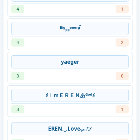
4
1
ᴮⁱᶢₚₚᵉⁿᵉʳᶢꙷ
4
2
yaeger
3
0
ﾒＩｍＥＲＥＮあᴳᵒᵈﾒ
3
1
EREN._.Loveᵧₒᵤツ