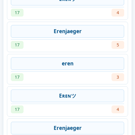
17
4
Erenjaeger
17
5
eren
17
3
Eʀᴇɴツ
17
4
Erenjaeger