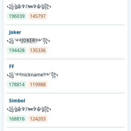
꧁ঔৣ☬✞𝓓𝖔𝖓✞☬ঔৣ꧂
196039
145797
Joker
꧁༺J꙰O꙰K꙰E꙰R꙰༻꧂
194428
135336
FF
꧁༺nickname༻꧂
178814
119988
Simbol
꧁ঔৣ☬✞𝓓𝖔𝖓✞☬ঔৣ꧂
168816
124203