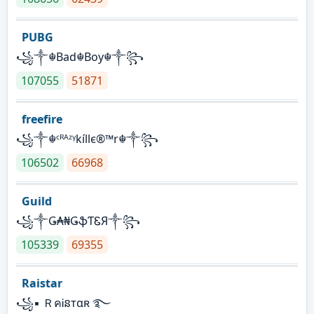
PUBG
꧁༒☬Bad☬Boy☬༒꧂
107055
51871
freefire
꧁༒☬ᶜᴿᴬᶻᵞkíllє®™r☬༒꧂
106502
66968
Guild
꧁༒Ǥ₳₦ǤֆƬᏋЯ༒꧂
105339
69355
Raistar
꧁▪ ＲคᎥនтαʀ ࿐