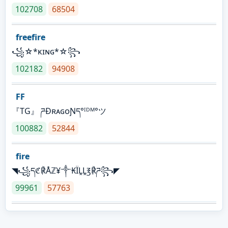
102708
68504
freefire
꧁☆*κɪɴɢ*☆꧂
102182
94908
FF
『TG』 ཌĐʀᴀɢᴏƝད°ᴵᴰᴹ°ツ
100882
52844
fire
◥꧁དℭ℟Åℤ¥༒₭ÏḼḼ℥℟ཌ꧂◤
99961
57763