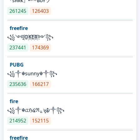
『sʜʀᴋ』•ᴮᴬᴰʙᴏʏツ
261245
126403
freefire
꧁༺J꙰O꙰K꙰E꙰R꙰༻꧂
237441
174369
PUBG
꧁༒☬sunny☬༒꧂
235636
166217
fire
꧁༒☬ᤂℌ໔ℜ؏ৡ☬༒꧂
214952
152115
freefire