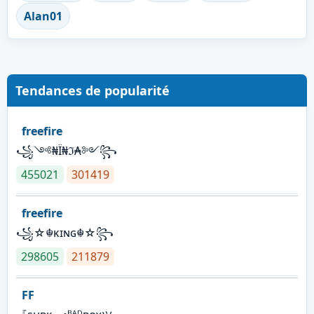
Alan01
Tendances de popularité
freefire
꧁༺₦Ї₦ℑ₳༻꧂
455021
301419
freefire
꧁☆☬κɪɴɢ☬☆꧂
298605
211879
FF