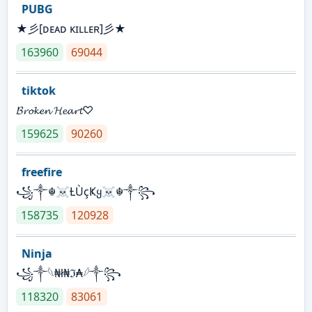
PUBG
★彡[ᴅᴇᴀᴅ ᴋɪʟʟᴇʀ]彡★
163960
69044
tiktok
𝓑𝓻𝓸𝓴𝓮𝓷 𝓗𝓮𝓪𝓻𝓽♡
159625
90260
freefire
꧁༒☬☠Ƚ︎ÙçҜყ☠︎☬༒꧂
158735
120928
Ninja
꧁⁣༒𓆩₦ł₦ℑ₳𓆪༒꧂
118320
83061