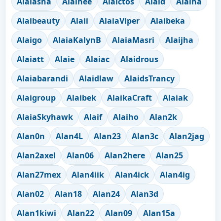
Alaiasha
Alaihee
Alaictos
Alaid
Alaiha
Alaibeauty
Alaii
AlaiaViper
Alaibeka
Alaigo
AlaiaKalynB
AlaiaMasri
Alaijha
Alaiatt
Alaie
Alaiac
Alaidrous
Alaiabarandi
Alaidlaw
AlaidsTrancy
Alaigroup
Alaibek
AlaikaCraft
Alaiak
AlaiaSkyhawk
Alaif
Alaiho
Alan2k
Alan0n
Alan4L
Alan23
Alan3c
Alan2jag
Alan2axel
Alan06
Alan2here
Alan25
Alan27mex
Alan4iik
Alan4ick
Alan4ig
Alan02
Alan18
Alan24
Alan3d
Alan1kiwi
Alan22
Alan09
Alan15a