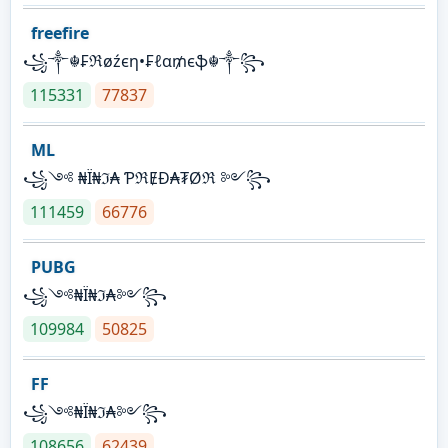
freefire
꧁༒☬₣ℜøźєη•₣ℓα₥єֆ☬༒꧂
115331
77837
ML
꧁༺ ₦Ї₦ℑ₳ ƤℜɆĐ₳₮Øℜ ༻꧂
111459
66776
PUBG
꧁༺₦Ї₦ℑ₳༻꧂
109984
50825
FF
꧁༺₦Ї₦ℑ₳༻꧂
108656
62439