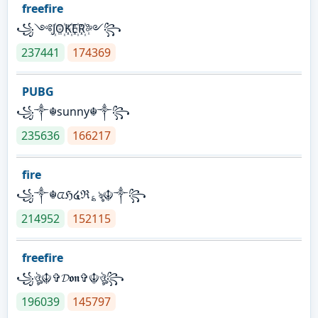
freefire
꧁༺J꙰O꙰K꙰E꙰R꙰༻꧂
237441
174369
PUBG
꧁༒☬sunny☬༒꧂
235636
166217
fire
꧁༒☬ᤂℌ໔ℜ؏ৡ☬༒꧂
214952
152115
freefire
꧁ঔৣ☬✞𝓓𝖔𝖓✞☬ঔৣ꧂
196039
145797