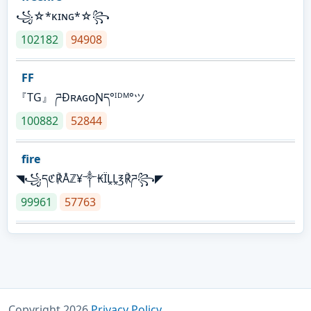
꧁☆*κɪɴɢ*☆꧂
102182
94908
FF
『TG』 ཌĐʀᴀɢᴏƝད°ᴵᴰᴹ°ツ
100882
52844
fire
◥꧁དℭ℟Åℤ¥༒₭ÏḼḼ℥℟ཌ꧂◤
99961
57763
Copyright 2026
Privacy Policy