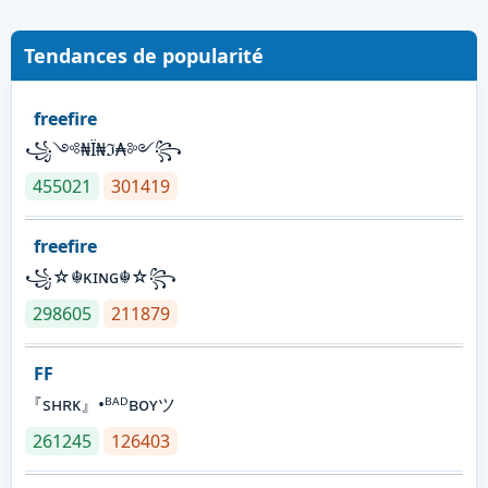
Tendances de popularité
freefire
꧁༺₦Ї₦ℑ₳༻꧂
455021
301419
freefire
꧁☆☬κɪɴɢ☬☆꧂
298605
211879
FF
『sʜʀᴋ』•ᴮᴬᴰʙᴏʏツ
261245
126403