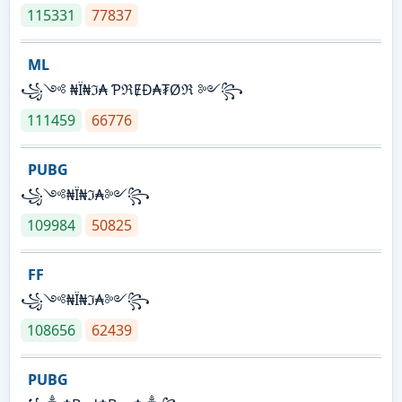
115331
77837
ML
꧁༺ ₦Ї₦ℑ₳ ƤℜɆĐ₳₮Øℜ ༻꧂
111459
66776
PUBG
꧁༺₦Ї₦ℑ₳༻꧂
109984
50825
FF
꧁༺₦Ї₦ℑ₳༻꧂
108656
62439
PUBG