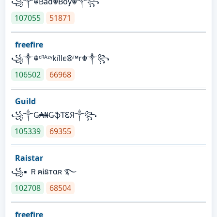
꧁༒☬Bad☬Boy☬༒꧂
107055
51871
freefire
꧁༒☬ᶜᴿᴬᶻᵞkíllє®™r☬༒꧂
106502
66968
Guild
꧁༒Ǥ₳₦ǤֆƬᏋЯ༒꧂
105339
69355
Raistar
꧁▪ ＲคᎥនтαʀ ࿐
102708
68504
freefire