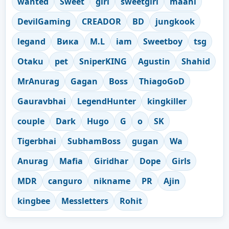
wanted
Sweet
girl
sweetgirl
maahi
DevilGaming
CREADOR
BD
jungkook
legand
Вика
M.L
iam
Sweetboy
tsg
Otaku
pet
SniperKING
Agustin
Shahid
MrAnurag
Gagan
Boss
ThiagoGoD
Gauravbhai
LegendHunter
kingkiller
couple
Dark
Hugo
G
o
SK
Tigerbhai
SubhamBoss
gugan
Wa
Anurag
Mafia
Giridhar
Dope
Girls
MDR
canguro
nikname
PR
Ajin
kingbee
Messletters
Rohit