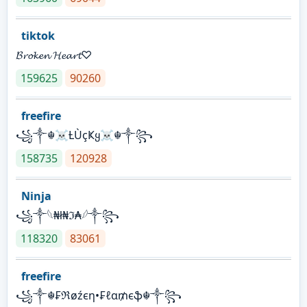
tiktok
𝓑𝓻𝓸𝓴𝓮𝓷 𝓗𝓮𝓪𝓻𝓽♡
159625
90260
freefire
꧁༒☬☠Ƚ︎ÙçҜყ☠︎☬༒꧂
158735
120928
Ninja
꧁⁣༒𓆩₦ł₦ℑ₳𓆪༒꧂
118320
83061
freefire
꧁༒☬₣ℜøźєη•₣ℓα₥єֆ☬༒꧂