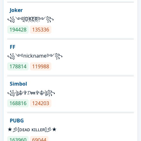
Joker
꧁༺J꙰O꙰K꙰E꙰R꙰༻꧂
194428
135336
FF
꧁༺nickname༻꧂
178814
119988
Simbol
꧁ঔৣ☬✞𝓓𝖔𝖓✞☬ঔৣ꧂
168816
124203
PUBG
★彡[ᴅᴇᴀᴅ ᴋɪʟʟᴇʀ]彡★
163960
69044