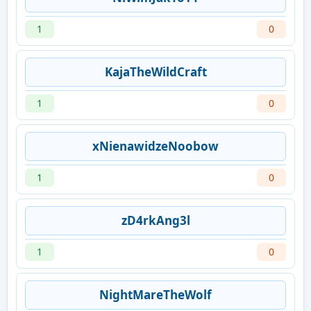
1
0
KajaTheWildCraft
1
0
xNienawidzeNoobow
1
0
zD4rkAng3l
1
0
NightMareTheWolf