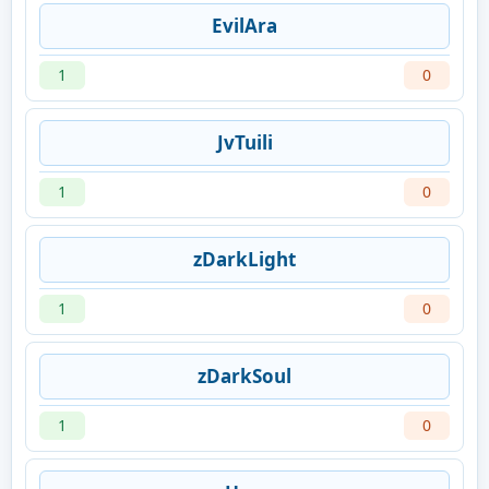
EvilAra
1
0
JvTuili
1
0
zDarkLight
1
0
zDarkSoul
1
0