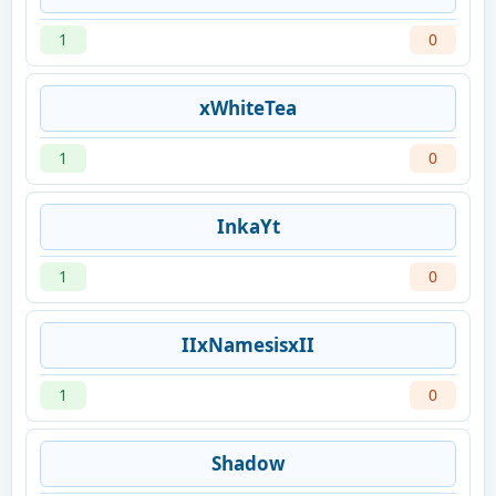
1
0
xWhiteTea
1
0
InkaYt
1
0
IIxNamesisxII
1
0
Shadow