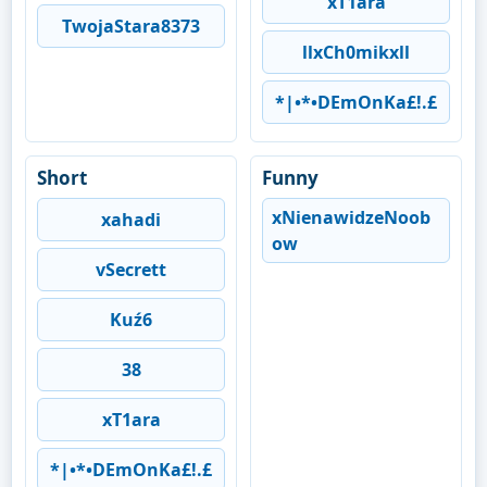
xT1ara
TwojaStara8373
llxCh0mikxll
*|•*•DEmOnKa£!.£
Short
Funny
xNienawidzeNoob
xahadi
ow
vSecrett
Kuź6
38
xT1ara
*|•*•DEmOnKa£!.£