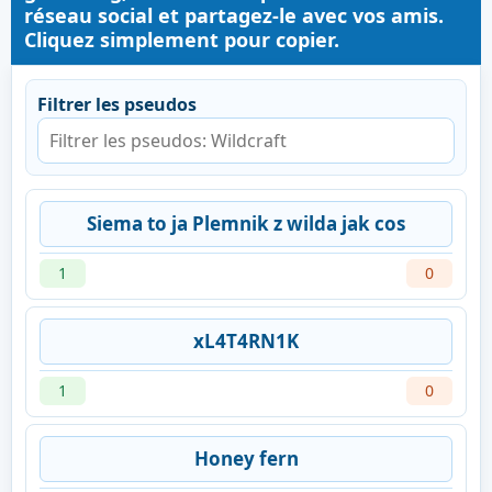
réseau social et partagez-le avec vos amis.
Cliquez simplement pour copier.
Filtrer les pseudos
Siema to ja Plemnik z wilda jak cos
1
0
xL4T4RN1K
1
0
Honey fern