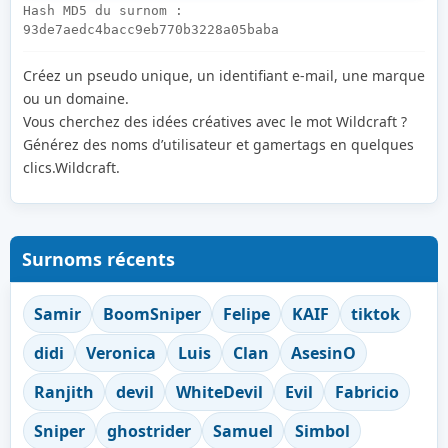
Hash MD5 du surnom :
93de7aedc4bacc9eb770b3228a05baba
Créez un pseudo unique, un identifiant e-mail, une marque
ou un domaine.
Vous cherchez des idées créatives avec le mot Wildcraft ?
Générez des noms d’utilisateur et gamertags en quelques
clics.Wildcraft.
Surnoms récents
Samir
BoomSniper
Felipe
KAIF
tiktok
didi
Veronica
Luis
Clan
AsesinO
Ranjith
devil
WhiteDevil
Evil
Fabricio
Sniper
ghostrider
Samuel
Simbol