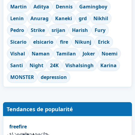
Martin
Aditya
Dennis
Gamingboy
Lenin
Anurag
Kaneki
grd
Nikhil
Pedro
Strike
srijan
Harish
Fury
Sicario
elsicario
fire
Nikunj
Erick
Vishal
Naman
Tamilan
Joker
Noemi
Santi
Night
24K
Vishalsingh
Karina
MONSTER
depression
Tendances de popularité
freefire
꧁༺₦Ї₦ℑ₳༻꧂