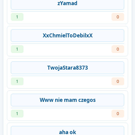
zYamad
1
0
XxChmielToDebilxX
1
0
TwojaStara8373
1
0
Www nie mam czegos
1
0
aha ok