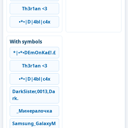
Th3r1an <3
•*•|D|4bl|c4x
With symbols
*|•*•DEmOnKa£!.£
Th3r1an <3
•*•|D|4bl|c4x
DarkSister,0013,Da
rk.
_Минералочка
Samsung_GalaxyM