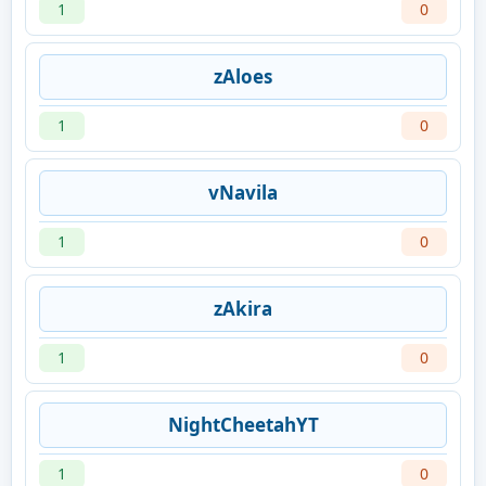
1
0
zAloes
1
0
vNavila
1
0
zAkira
1
0
NightCheetahYT
1
0