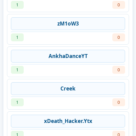
1
0
zM1oW3
1
0
AnkhaDanceYT
1
0
Creek
1
0
xDeath_Hacker.Ytx
1
0