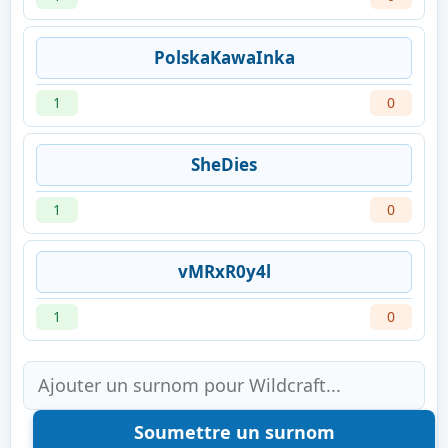
PolskaKawaInka
1
0
SheDies
1
0
vMRxR0y4l
1
0