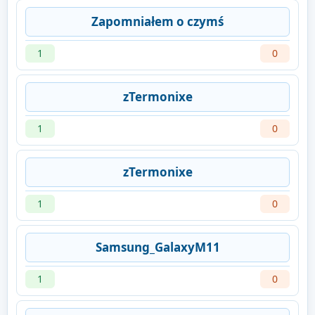
Zapomniałem o czymś
1
0
zTermonixe
1
0
zTermonixe
1
0
Samsung_GalaxyM11
1
0