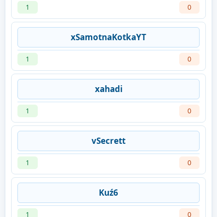
1
0
xSamotnaKotkaYT
1
0
xahadi
1
0
vSecrett
1
0
Kuź6
1
0