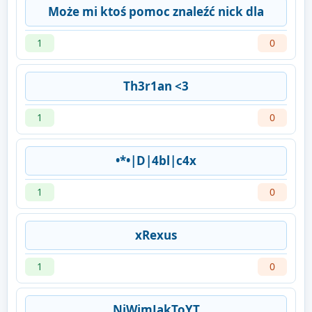
Może mi ktoś pomoc znaleźć nick dla
1
0
Th3r1an <3
1
0
•*•|D|4bl|c4x
1
0
xRexus
1
0
NiWimJakToYT