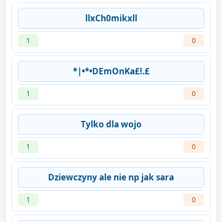
llxCh0mikxll
1
0
*|•*•DEmOnKa£!.£
1
0
Tylko dla wojo
1
0
Dziewczyny ale nie np jak sara
1
0