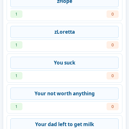
zHope
1
0
zLoretta
1
0
You suck
1
0
Your not worth anything
1
0
Your dad left to get milk