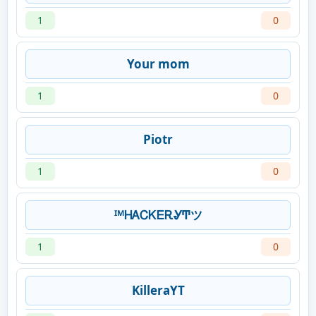
1
0
Your mom
1
0
Piotr
1
0
ᴵᴹᎻᎪᏟᏦᎬᎡᎽͲツ
1
0
KilleraYT