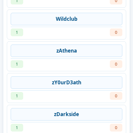
1
0
Wildclub
1
0
zAthena
1
0
zY0urD3ath
1
0
zDarkside
1
0