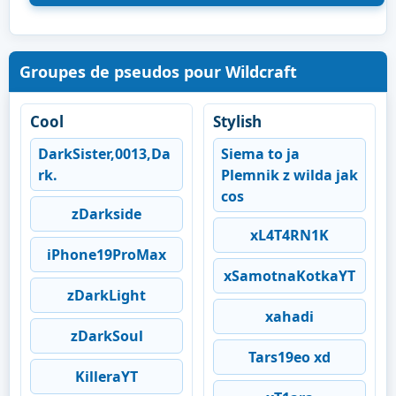
Groupes de pseudos pour Wildcraft
Cool
Stylish
DarkSister,0013,Da
Siema to ja
rk.
Plemnik z wilda jak
cos
zDarkside
xL4T4RN1K
iPhone19ProMax
xSamotnaKotkaYT
zDarkLight
xahadi
zDarkSoul
Tars19eo xd
KilleraYT