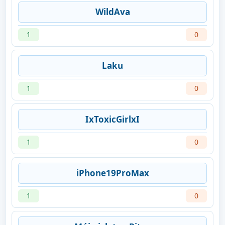
WildAva
1
0
Laku
1
0
IxToxicGirlxI
1
0
iPhone19ProMax
1
0