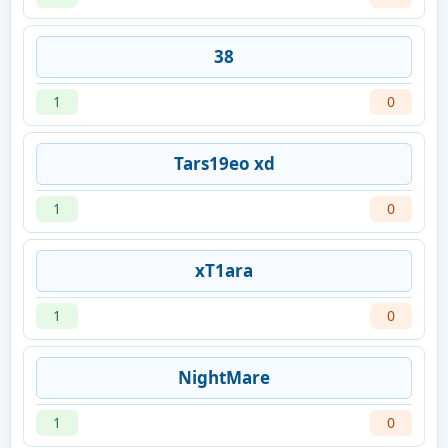
38
1
0
Tars19eo xd
1
0
xT1ara
1
0
NightMare
1
0