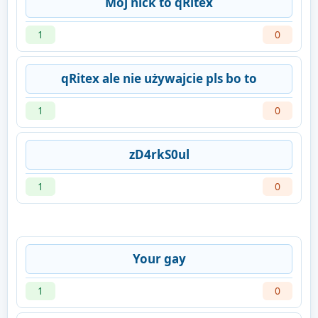
Mój nick to qRitex
1
0
qRitex ale nie używajcie pls bo to
1
0
zD4rkS0ul
1
0
Your gay
1
0