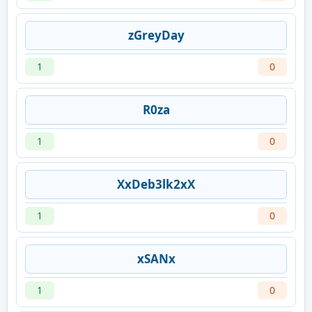
zGreyDay
1
0
R0za
1
0
XxDeb3lk2xX
1
0
xSANx
1
0