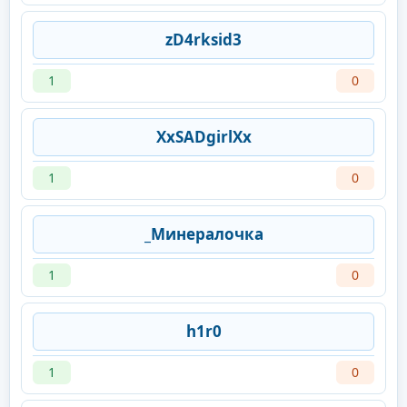
zD4rksid3
1
0
XxSADgirlXx
1
0
_Минералочка
1
0
h1r0
1
0