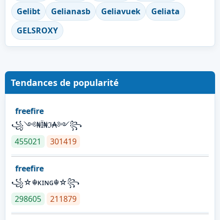
Gelibt
Gelianasb
Geliavuek
Geliata
GELSROXY
Tendances de popularité
freefire
꧁༺₦Ї₦ℑ₳༻꧂
455021
301419
freefire
꧁☆☬κɪɴɢ☬☆꧂
298605
211879