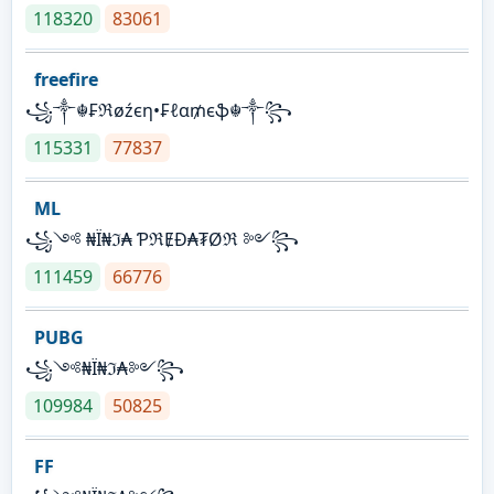
118320
83061
freefire
꧁༒☬₣ℜøźєη•₣ℓα₥єֆ☬༒꧂
115331
77837
ML
꧁༺ ₦Ї₦ℑ₳ ƤℜɆĐ₳₮Øℜ ༻꧂
111459
66776
PUBG
꧁༺₦Ї₦ℑ₳༻꧂
109984
50825
FF