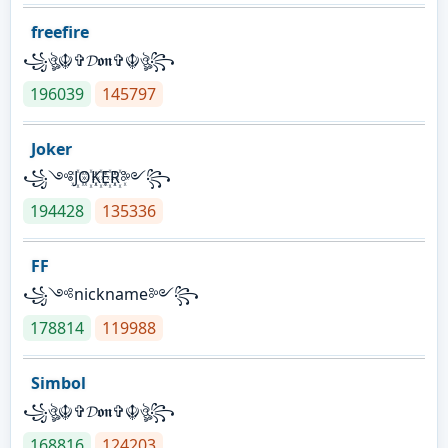
freefire
꧁ঔৣ☬✞𝓓𝖔𝖓✞☬ঔৣ꧂
196039
145797
Joker
꧁༺J꙰O꙰K꙰E꙰R꙰༻꧂
194428
135336
FF
꧁༺nickname༻꧂
178814
119988
Simbol
꧁ঔৣ☬✞𝓓𝖔𝖓✞☬ঔৣ꧂
168816
124203