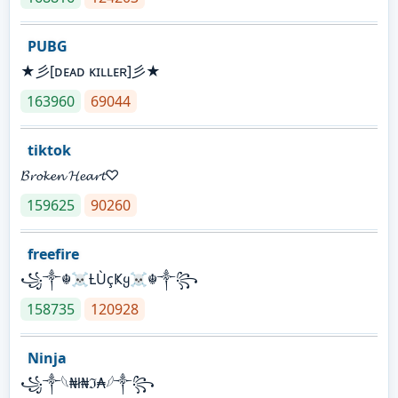
PUBG
★彡[ᴅᴇᴀᴅ ᴋɪʟʟᴇʀ]彡★
163960
69044
tiktok
𝓑𝓻𝓸𝓴𝓮𝓷 𝓗𝓮𝓪𝓻𝓽♡
159625
90260
freefire
꧁༒☬☠Ƚ︎ÙçҜყ☠︎☬༒꧂
158735
120928
Ninja
꧁⁣༒𓆩₦ł₦ℑ₳𓆪༒꧂