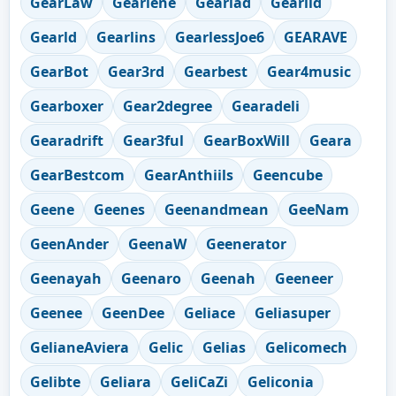
GearLaw
Gearlene
Gearlad
Gearlid
Gearld
Gearlins
GearlessJoe6
GEARAVE
GearBot
Gear3rd
Gearbest
Gear4music
Gearboxer
Gear2degree
Gearadeli
Gearadrift
Gear3ful
GearBoxWill
Geara
GearBestcom
GearAnthiils
Geencube
Geene
Geenes
Geenandmean
GeeNam
GeenAnder
GeenaW
Geenerator
Geenayah
Geenaro
Geenah
Geeneer
Geenee
GeenDee
Geliace
Geliasuper
GelianeAviera
Gelic
Gelias
Gelicomech
Gelibte
Geliara
GeliCaZi
Geliconia