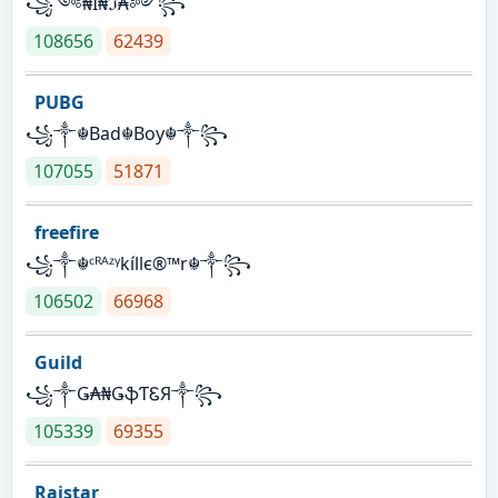
꧁༺₦Ї₦ℑ₳༻꧂
108656
62439
PUBG
꧁༒☬Bad☬Boy☬༒꧂
107055
51871
freefire
꧁༒☬ᶜᴿᴬᶻᵞkíllє®™r☬༒꧂
106502
66968
Guild
꧁༒Ǥ₳₦ǤֆƬᏋЯ༒꧂
105339
69355
Raistar