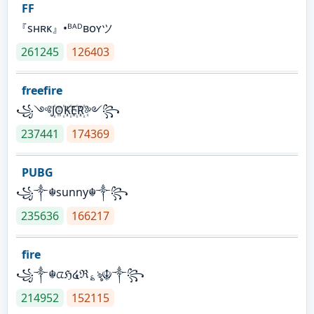
FF
『sʜʀᴋ』•ᴮᴬᴰʙᴏʏツ
261245
126403
freefire
꧁༺J꙰O꙰K꙰E꙰R꙰༻꧂
237441
174369
PUBG
꧁༒☬sunny☬༒꧂
235636
166217
fire
꧁༒☬ᤂℌ໔ℜ؏ৡ☬༒꧂
214952
152115