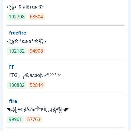
꧁▪ ＲคᎥនтαʀ ࿐
102708
68504
freefire
꧁☆*κɪɴɢ*☆꧂
102182
94908
FF
『TG』 ཌĐʀᴀɢᴏƝད°ᴵᴰᴹ°ツ
100882
52844
fire
◥꧁དℭ℟Åℤ¥༒₭ÏḼḼ℥℟ཌ꧂◤
99961
57763