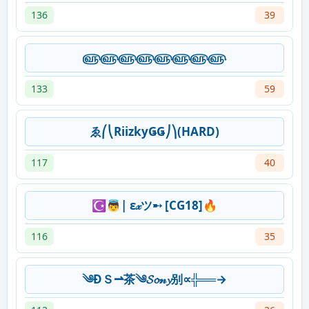
136
39
௵௵௵௵௵௵௵௵
133
59
ゑ⎛⎝RiizkyǤǤ⎠⎞(HARD)
117
40
☪👼| ε𝓍ツ➸ [CG18]🔥
116
35
༄ÐＳ⇀茶༄𝓢𝓸𝓃𝔂别∝╬══→