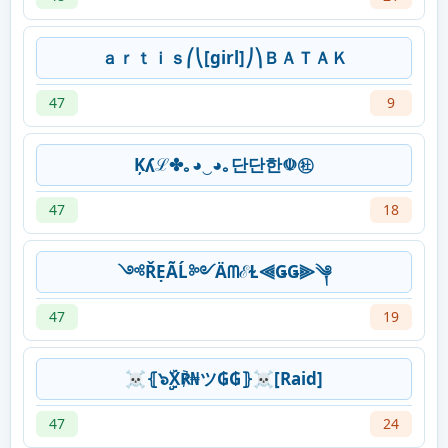
ａｒｔｉｓ⎛⎝[girl]⎠⎞ＢＡＴＡＫ
47
9
Ķʎℒ✤｡◕‿◕｡단단한☫㊓
47
18
༺ŘẸÃĹ༻ÄᗰℰⱢ⫷ǤǤ⫸༆
47
19
☠⦃๖ۣۣۜX℟₦ツ₲₲⦄☠[Raid]
47
24