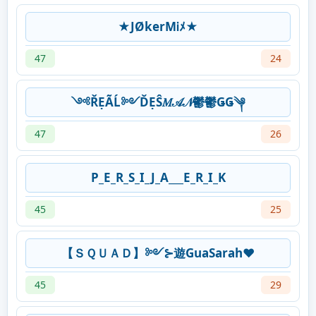
★JØkerMᎥﾒ★
47
24
༺ŘẸÃĹ༻ĎẸŜ𝑀𝒜𝒩鬱鬱ǤǤ༆
47
26
P_E_R_S_I_J_A___E_R_I_K
45
25
【ＳＱＵＡＤ】༻⊱遊GuaSarah♥
45
29