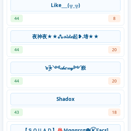
Like___(╦_╦)
44
8
夜神夜★★⁂𝓪𝓵𝓭𝓮起❥.堾★★
44
20
๖ۣۜ✯༺𝒸𝒽𝑒𝓇𝓇𝓎༻㟼
44
20
Shadox
43
18
【ＳＱＵＡＤ】♨Ｍαgαrrσ❶Ⓚ[acs]