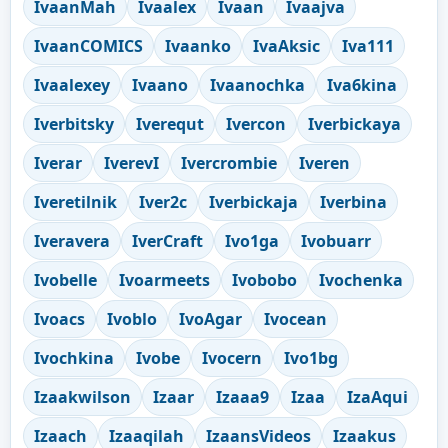
IvaanMah
Ivaalex
Ivaan
Ivaajva
IvaanCOMICS
Ivaanko
IvaAksic
Iva111
Ivaalexey
Ivaano
Ivaanochka
Iva6kina
Iverbitsky
Iverequt
Ivercon
Iverbickaya
Iverar
IverevI
Ivercrombie
Iveren
Iveretilnik
Iver2c
Iverbickaja
Iverbina
Iveravera
IverCraft
Ivo1ga
Ivobuarr
Ivobelle
Ivoarmeets
Ivobobo
Ivochenka
Ivoacs
Ivoblo
IvoAgar
Ivocean
Ivochkina
Ivobe
Ivocern
Ivo1bg
Izaakwilson
Izaar
Izaaa9
Izaa
IzaAqui
Izaach
Izaaqilah
IzaansVideos
Izaakus