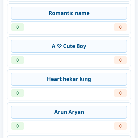
Romantic name
0
0
A ♡ Cute Boy
0
0
Heart hekar king
0
0
Arun Aryan
0
0