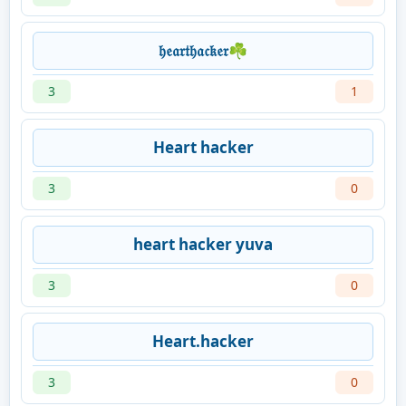
𝔥𝔢𝔞𝔯𝔱𝔥𝔞𝔠𝔨𝔢𝔯☘
3
1
Heart hacker
3
0
heart hacker yuva
3
0
Heart.hacker
3
0