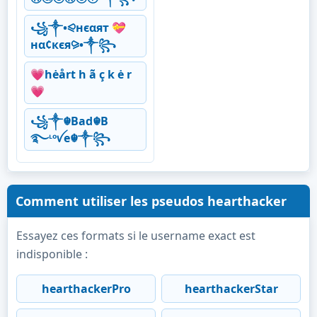
꧁༒•⪨нєαят 💝
нα¢кєя⪩•༒꧂
💗hėårt h ã ç k ė r
💗
꧁༒☬Bad☬B
࿐ᶫᵒꪜe☬༒꧂
Comment utiliser les pseudos hearthacker
Essayez ces formats si le username exact est
indisponible :
hearthackerPro
hearthackerStar