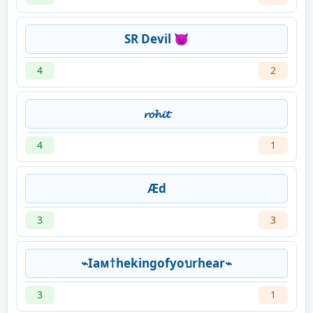
SR Devil 👿
4
2
𝓻𝓸𝓱𝓲𝓽
4
1
Æd
3
3
⌁Iaᴍ†hekingofyoบrhear⌁
3
1