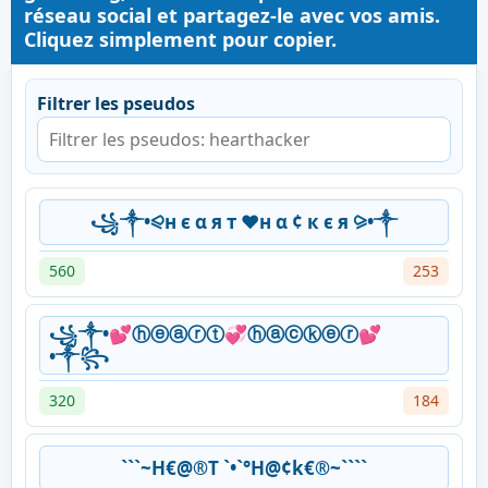
réseau social et partagez-le avec vos amis.
Cliquez simplement pour copier.
Filtrer les pseudos
꧁༒•⪨н є α я т ❤н α ¢ к є я ⪩•༒
560
253
꧁༒•💕ⓗⓔⓐⓡⓣ💞ⓗⓐⓒⓚⓔⓡ💕
•༒꧂
320
184
```~H€@®T `•`°H@¢k€®~````