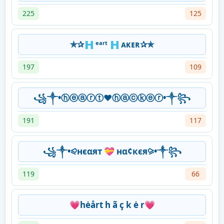
225
125
✯︎✰︎🇭 ᵉᵃʳᵗ 🇭 ᴀᴋᴇʀ✰︎✯︎
197
109
꧁༒•ⓗⓔⓐⓡⓣ❤ⓗⓐⓒⓚⓔⓡ•༒꧂
191
117
꧁༒•⪨нєαят 💝 нα¢кєя⪩•༒꧂
119
66
💗hėårt h ã ç k ė r💗