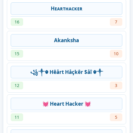
Hᴇᴀʀᴛʜᴀᴄᴋᴇʀ
16
7
Akanksha
15
10
꧁༒☬ Hêårt Håçkêr $åî ☬༒
12
3
💓 Heart Hacker 💓
11
5