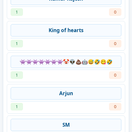
1
0
King of hearts
1
0
👾👾👾👾👾👾👾🤡👽💩🤖😅🤣😋🤣
1
0
Arjun
1
0
SM