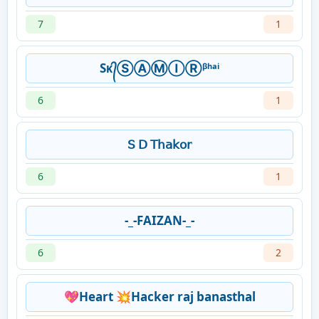
7
1
Sᴋ᭄ⓈⒶⓂⒾⓇᵝʰᵃⁱ
6
1
𝖲 𝖣 𝖳𝗁𝖺𝗄𝗈𝗋
6
1
-_-FAIZAN-_-
6
2
💖Heart 💥Hacker raj banasthal