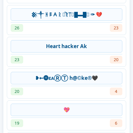
𒆜༒ ᚻ 𐌄 𐌀 ᚱ ᚱᷜᚱͥᛠ✑█▬█✑ ✑ 💔
26
23
Heart hacker Ak
23
20
❥⇜🅗ɛᴀⓇⓉ h@©ke®🖤
20
4
💖
19
6