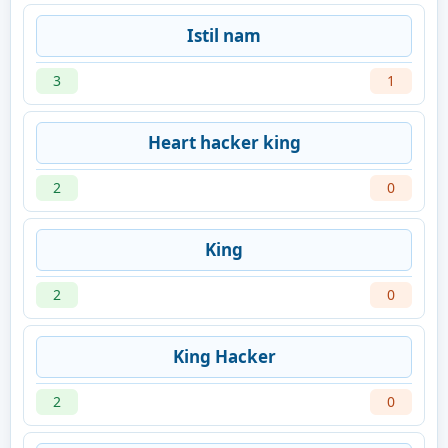
Istil nam
3
1
Heart hacker king
2
0
King
2
0
King Hacker
2
0