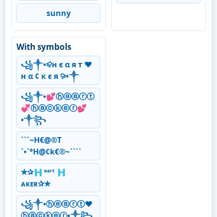
sunny
With symbols
꧁༒•⪨н є α я т ❤
н α ¢ к є я ⪩•༒
꧁༒•💕ⓗⓔⓐⓡⓣ
💞ⓗⓐⓒⓚⓔⓡ💕
•༒꧂
```~H€@®T
`•`°H@¢k€®~````
✯︎✰︎🇭 ᵉᵃʳᵗ 🇭
ᴀᴋᴇʀ✰︎✯︎
꧁༒•ⓗⓔⓐⓡⓣ❤
ⓗⓐⓒⓚⓔⓡ•༒꧂