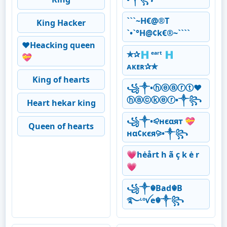
```~H€@®T
King Hacker
`•`°H@¢k€®~````
♥️Heacking queen
✯︎✰︎🇭 ᵉᵃʳᵗ 🇭
💝
ᴀᴋᴇʀ✰︎✯︎
King of hearts
꧁༒•ⓗⓔⓐⓡⓣ❤
ⓗⓐⓒⓚⓔⓡ•༒꧂
Heart hekar king
꧁༒•⪨нєαят 💝
Queen of hearts
нα¢кєя⪩•༒꧂
💗hėårt h ã ç k ė r
💗
꧁༒☬Bad☬B
࿐ᶫᵒꪜe☬༒꧂