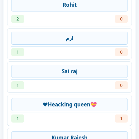
Rohit
2
0
ارم
1
0
Sai raj
1
0
♥️Heacking queen💝
1
1
Kumar Rajesh