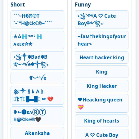
Short
Funny
```~H€@®T
꧁༺A ♡ Cute
`•`°H@¢k€®~````
Boy༻꧂
✯︎✰︎🇭 ᵉᵃʳᵗ 🇭
⌁Iaᴍ†hekingofyoบr
ᴀᴋᴇʀ✰︎✯︎
hear⌁
꧁༒☬Bad☬B
Heart hacker king
࿐ᶫᵒꪜe☬༒꧂
King
࿐ᶫᵒꪜe
King Hacker
𒆜༒ ᚻ 𐌄 𐌀 ᚱ
ᚱᷜᚱͥᛠ✑█▬█✑ ✑ 💔
♥️Heacking queen
💝
❥⇜🅗ɛᴀⓇⓉ
h@©ke®🖤
King of hearts
Akanksha
A ♡ Cute Boy