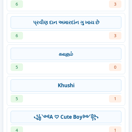
6
3
પ્રવીણ દાન અમારદાંન ગુ ખાય છે
6
3
கவுதம்
5
0
Khushi
5
1
꧁༺A ♡ Cute Boy༻꧂
4
1