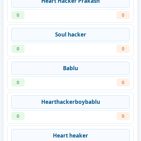
Heart Hacker Prakash
0
0
Soul hacker
0
0
Bablu
0
0
Hearthackerboybablu
0
0
Heart heaker