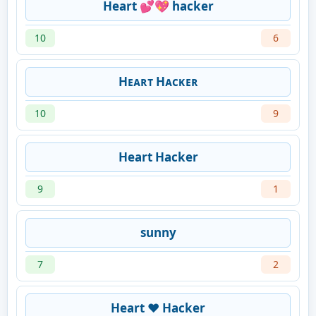
Heart 💕💖 hacker
10
6
Hᴇᴀʀᴛ Hᴀᴄᴋᴇʀ
10
9
Heart Hacker
9
1
sunny
7
2
Heart ♥ Hacker