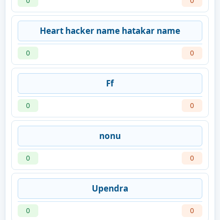
0
0
Heart hacker name hatakar name
0
0
Ff
0
0
nonu
0
0
Upendra
0
0