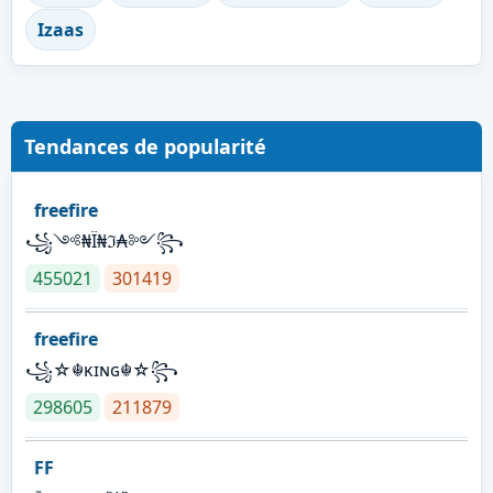
Izaas
Tendances de popularité
freefire
꧁༺₦Ї₦ℑ₳༻꧂
455021
301419
freefire
꧁☆☬κɪɴɢ☬☆꧂
298605
211879
FF