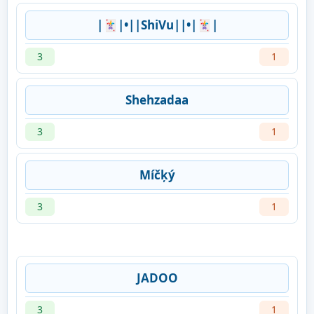
|🃏|•||ShiVu||•|🃏|
3
1
Shehzadaa
3
1
Míčķý
3
1
JADOO
3
1