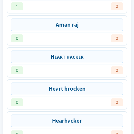
1
0
Aman raj
0
0
Hᴇᴀʀᴛ ʜᴀᴄᴋᴇʀ
0
0
Heart brocken
0
0
Hearhacker