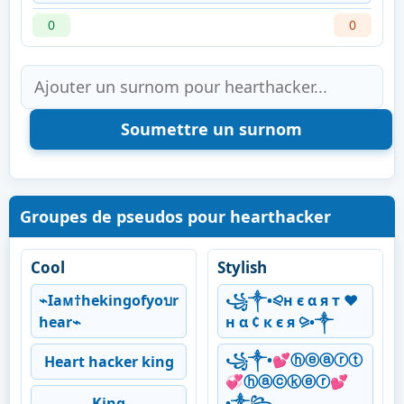
0
0
Groupes de pseudos pour hearthacker
Cool
Stylish
⌁Iaᴍ†hekingofyoบr
꧁༒•⪨н є α я т ❤
hear⌁
н α ¢ к є я ⪩•༒
꧁༒•💕ⓗⓔⓐⓡⓣ
Heart hacker king
💞ⓗⓐⓒⓚⓔⓡ💕
King
•༒꧂