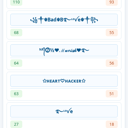
110
93
꧁༒☬Bad☬B࿐ᶫᵒꪜe☬༒꧂
68
55
ᴺᴿ᭄⓻½❤ℳ𝓊𝓷𝓲𝓼𝒽❤࿐
64
56
✩ʜᴇᴀʀᴛ♡ʜᴀᴄᴋᴇʀ✩
63
51
࿐ᶫᵒꪜe
27
18