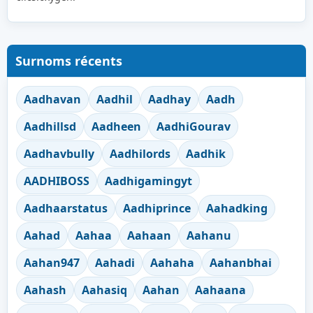
Surnoms récents
Aadhavan
Aadhil
Aadhay
Aadh
Aadhillsd
Aadheen
AadhiGourav
Aadhavbully
Aadhilords
Aadhik
AADHIBOSS
Aadhigamingyt
Aadhaarstatus
Aadhiprince
Aahadking
Aahad
Aahaa
Aahaan
Aahanu
Aahan947
Aahadi
Aahaha
Aahanbhai
Aahash
Aahasiq
Aahan
Aahaana