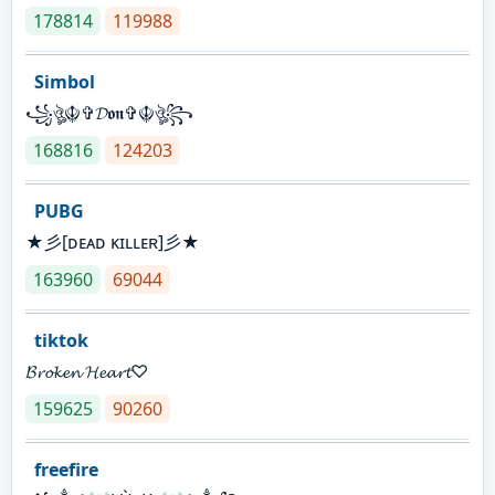
178814
119988
Simbol
꧁ঔৣ☬✞𝓓𝖔𝖓✞☬ঔৣ꧂
168816
124203
PUBG
★彡[ᴅᴇᴀᴅ ᴋɪʟʟᴇʀ]彡★
163960
69044
tiktok
𝓑𝓻𝓸𝓴𝓮𝓷 𝓗𝓮𝓪𝓻𝓽♡
159625
90260
freefire