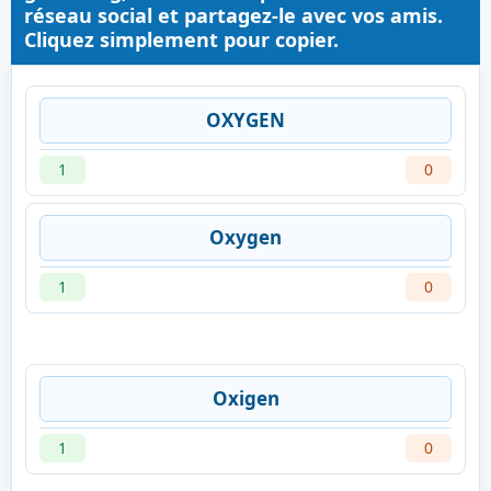
réseau social et partagez-le avec vos amis.
Cliquez simplement pour copier.
OXYGEN
1
0
Oxygen
1
0
Oxigen
1
0