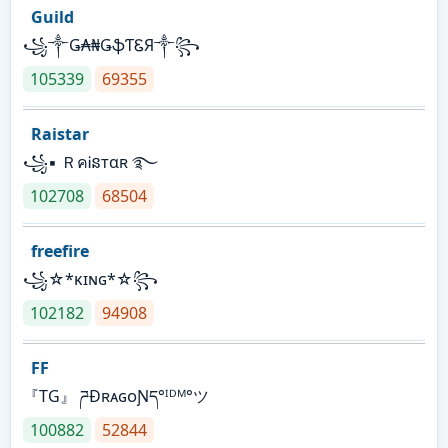
Guild
꧁༒Ǥ₳₦ǤֆƬᏋЯ༒꧂
105339
69355
Raistar
꧁▪ ＲคᎥនтαʀ ࿐
102708
68504
freefire
꧁☆*κɪɴɢ*☆꧂
102182
94908
FF
『TG』 ཌĐʀᴀɢᴏƝད°ᴵᴰᴹ°ツ
100882
52844