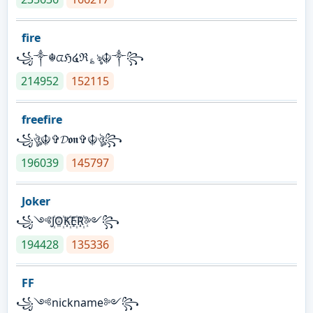
fire
꧁༒☬ᤂℌ໔ℜ؏ৡ☬༒꧂
214952
152115
freefire
꧁ঔৣ☬✞𝓓𝖔𝖓✞☬ঔৣ꧂
196039
145797
Joker
꧁༺J꙰O꙰K꙰E꙰R꙰༻꧂
194428
135336
FF
꧁༺nickname༻꧂