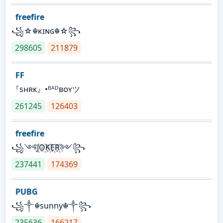
freefire
꧁☆☬κɪɴɢ☬☆꧂
298605
211879
FF
『sʜʀᴋ』•ᴮᴬᴰʙᴏʏツ
261245
126403
freefire
꧁༺J꙰O꙰K꙰E꙰R꙰༻꧂
237441
174369
PUBG
꧁༒☬sunny☬༒꧂
235636
166217