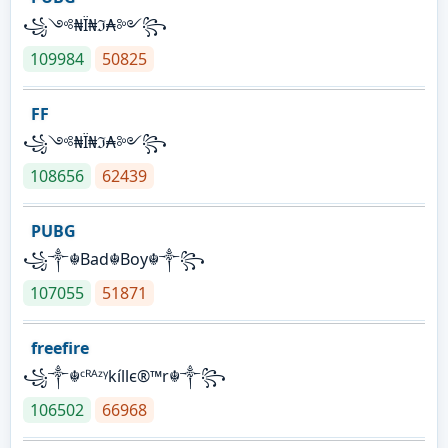
꧁༺₦Ї₦ℑ₳༻꧂
109984
50825
FF
꧁༺₦Ї₦ℑ₳༻꧂
108656
62439
PUBG
꧁༒☬Bad☬Boy☬༒꧂
107055
51871
freefire
꧁༒☬ᶜᴿᴬᶻᵞkíllє®™r☬༒꧂
106502
66968