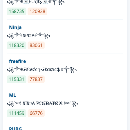
꧁༒☬☠Ƚ︎ÙçҜყ☠︎☬༒꧂
158735
120928
Ninja
꧁⁣༒𓆩₦ł₦ℑ₳𓆪༒꧂
118320
83061
freefire
꧁༒☬₣ℜøźєη•₣ℓα₥єֆ☬༒꧂
115331
77837
ML
꧁༺ ₦Ї₦ℑ₳ ƤℜɆĐ₳₮Øℜ ༻꧂
111459
66776
PUBG