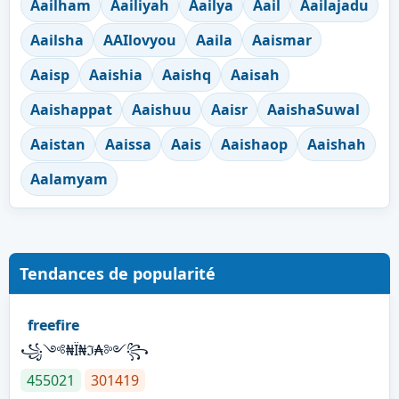
Aailham
Aailiyah
Aailya
Aail
Aailajadu
Aailsha
AAIlovyou
Aaila
Aaismar
Aaisp
Aaishia
Aaishq
Aaisah
Aaishappat
Aaishuu
Aaisr
AaishaSuwal
Aaistan
Aaissa
Aais
Aaishaop
Aaishah
Aalamyam
Tendances de popularité
freefire
꧁༺₦Ї₦ℑ₳༻꧂
455021
301419