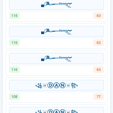
▄︻̷̿┻̿═━一ᴰᵃⁿⁿ͢͢͢ʸ︾
116
63
▄︻̷̿┻̿═━一ᴰᵃⁿⁿ͢͢͢ʸ︾
116
63
▄︻̷̿┻̿═━一ᴰᵃⁿⁿ͢͢͢ʸ︾
116
63
꧁☠ⒹⒶⓃ☠꧂
108
77
꧁☠ⒹⒶⓃ☠꧂