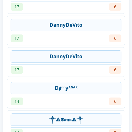
17
6
DannyDeVito
17
6
DannyDeVito
17
6
Ꭰⱥⁿⁿyᴬᴳᴬᴿ
14
6
༒︎⚠︎𝕯𝖆𝖓𝖓⚠︎༒︎