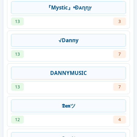
『Mystic』•Ðᴀղղץ
13
3
√Danny
13
7
DANNYMUSIC
13
7
𝕯𝖆𝖓ツ
12
4