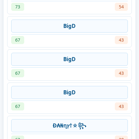
73
54
BigD
67
43
BigD
67
43
BigD
67
43
Đ₳₦ղץ†☆꧂