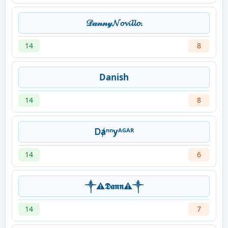
𝒟𝒶𝓃𝓃𝓎𝓝𝓸𝓿𝓲𝓵𝓵𝓸.
14
8
Danish
14
8
Ꭰⱥⁿⁿyᴬᴳᴬᴿ
14
6
༒︎⚠︎𝕯𝖆𝖓𝖓⚠︎༒︎
14
7