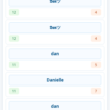
𝕯𝖆𝖓ツ
12
4
𝕯𝖆𝖓ツ
12
4
dan
11
5
Danielle
11
7
dan