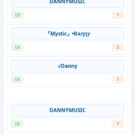
DANNYMUSIC
13
7
『Mystic』•Ðᴀղղץ
13
3
√Danny
13
7
DANNYMUSIC
13
7