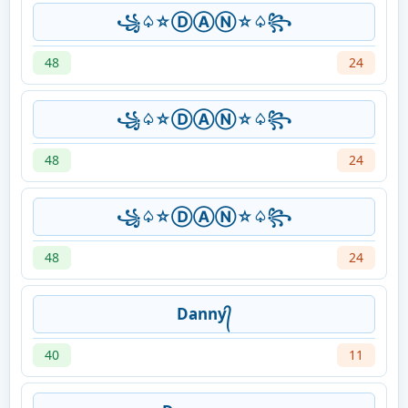
꧁♤☆ⒹⒶⓃ☆♤꧂
48
24
꧁♤☆ⒹⒶⓃ☆♤꧂
48
24
꧁♤☆ⒹⒶⓃ☆♤꧂
48
24
Danny᭄
40
11