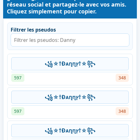
réseau social et partagez-le avec vos amis.
Cliquez simplement pour copier.
Filtrer les pseudos
꧁☆†Ðᴀղղץ†☆꧂
597
348
꧁☆†Ðᴀղղץ†☆꧂
597
348
꧁☆†Ðᴀղղץ†☆꧂