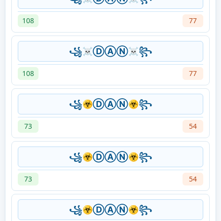
108
77
꧁☠ⒹⒶⓃ☠꧂
108
77
꧁☣ⒹⒶⓃ☣꧂
73
54
꧁☣ⒹⒶⓃ☣꧂
73
54
꧁☣ⒹⒶⓃ☣꧂