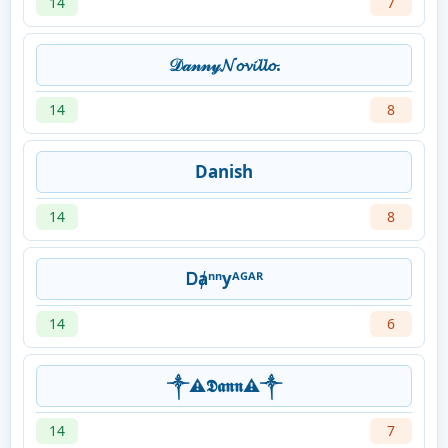
14
7
𝒟𝒶𝓃𝓃𝓎𝓝𝓸𝓿𝓲𝓵𝓵𝓸.
14
8
Danish
14
8
Ꭰⱥⁿⁿyᴬᴳᴬᴿ
14
6
༒︎⚠︎𝕯𝖆𝖓𝖓⚠︎༒︎
14
7