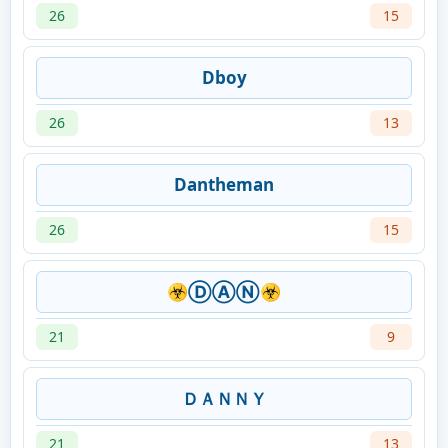
26
15
Dboy
26
13
Dantheman
26
15
☣ⒹⒶⓃ☣
21
9
ＤＡＮＮＹ
21
13