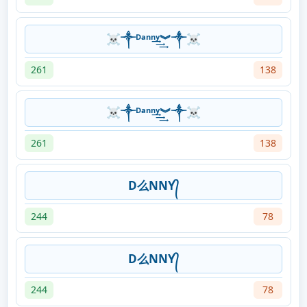
☠༒ᴰᵃⁿⁿ͢͢͢ʸ︾༒☠
261
138
☠༒ᴰᵃⁿⁿ͢͢͢ʸ︾༒☠
261
138
D么NNY᭄
244
78
D么NNY᭄
244
78