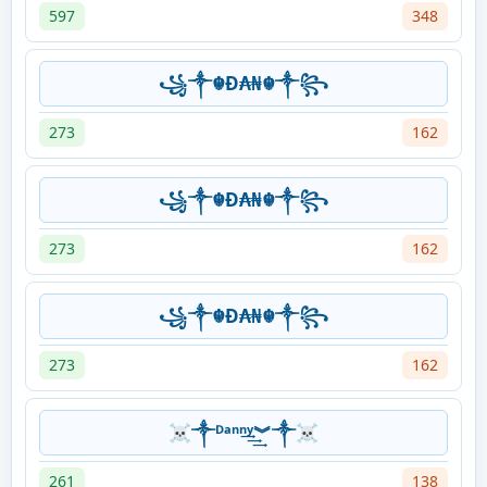
597
348
꧁༒☬Đ₳₦☬༒꧂
273
162
꧁༒☬Đ₳₦☬༒꧂
273
162
꧁༒☬Đ₳₦☬༒꧂
273
162
☠༒ᴰᵃⁿⁿ͢͢͢ʸ︾༒☠
261
138