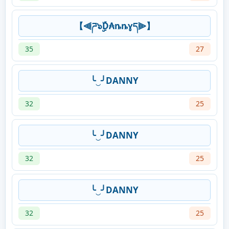
【⫷ཌ๖ۣۣۜD₳ȵȵɣད⫸】
35
27
╰‿╯DANNY
32
25
╰‿╯DANNY
32
25
╰‿╯DANNY
32
25