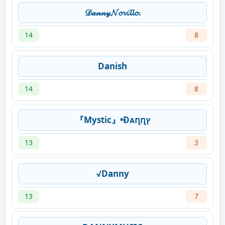
𝒟𝒶𝓃𝓃𝓎𝓝𝓸𝓿𝓲𝓵𝓵𝓸.
14
8
Danish
14
8
『Mystic』•Ðᴀղղץ
13
3
√Danny
13
7