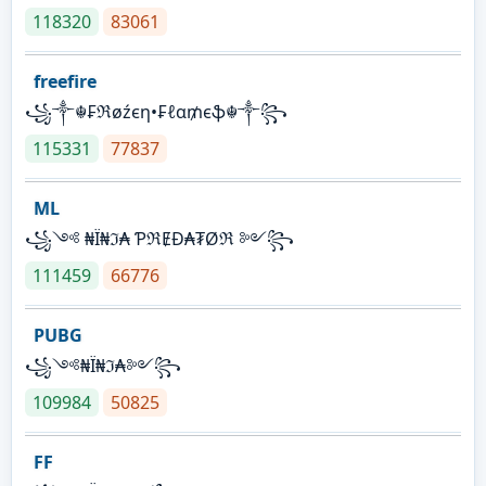
118320
83061
freefire
꧁༒☬₣ℜøźєη•₣ℓα₥єֆ☬༒꧂
115331
77837
ML
꧁༺ ₦Ї₦ℑ₳ ƤℜɆĐ₳₮Øℜ ༻꧂
111459
66776
PUBG
꧁༺₦Ї₦ℑ₳༻꧂
109984
50825
FF