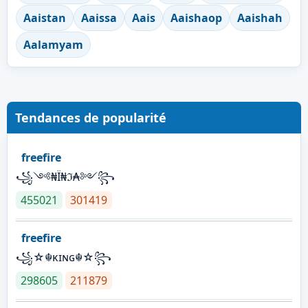
Aaistan
Aaissa
Aais
Aaishaop
Aaishah
Aalamyam
Tendances de popularité
freefire
꧁༺₦Ї₦ℑ₳༻꧂
455021
301419
freefire
꧁☆☬κɪɴɢ☬☆꧂
298605
211879