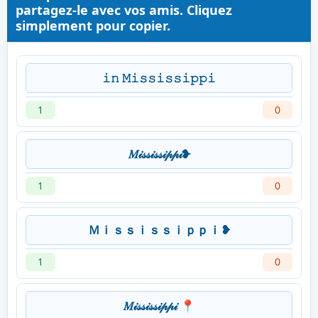
partagez-le avec vos amis. Cliquez
simplement pour copier.
𝚒𝚗 𝙼𝚒𝚜𝚜𝚒𝚜𝚜𝚒𝚙𝚙𝚒
1
0
𝑀𝒾𝓈𝓈𝒾𝓈𝓈𝒾𝓅𝓅𝒾❥
1
0
Ｍｉｓｓｉｓｓｉｐｐｉ❥
1
0
𝑀𝒾𝓈𝓈𝒾𝓈𝓈𝒾𝓅𝓅𝒾 📍