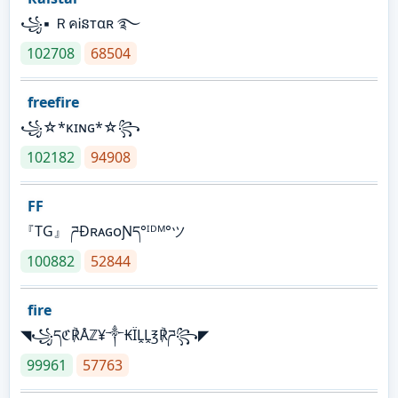
꧁▪ ＲคᎥនтαʀ ࿐
102708
68504
freefire
꧁☆*κɪɴɢ*☆꧂
102182
94908
FF
『TG』 ཌĐʀᴀɢᴏƝད°ᴵᴰᴹ°ツ
100882
52844
fire
◥꧁དℭ℟Åℤ¥༒₭ÏḼḼ℥℟ཌ꧂◤
99961
57763