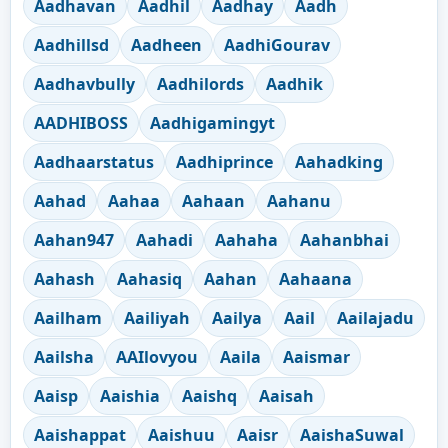
Aadhavan
Aadhil
Aadhay
Aadh
Aadhillsd
Aadheen
AadhiGourav
Aadhavbully
Aadhilords
Aadhik
AADHIBOSS
Aadhigamingyt
Aadhaarstatus
Aadhiprince
Aahadking
Aahad
Aahaa
Aahaan
Aahanu
Aahan947
Aahadi
Aahaha
Aahanbhai
Aahash
Aahasiq
Aahan
Aahaana
Aailham
Aailiyah
Aailya
Aail
Aailajadu
Aailsha
AAIlovyou
Aaila
Aaismar
Aaisp
Aaishia
Aaishq
Aaisah
Aaishappat
Aaishuu
Aaisr
AaishaSuwal