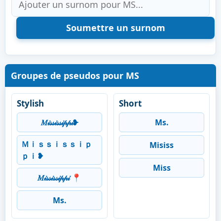
Groupes de pseudos pour MS
Stylish
Short
𝑀𝒾𝓈𝓈𝒾𝓈𝓈𝒾𝓅𝓅𝒾❥
Ms.
Ｍｉｓｓｉｓｓｉｐ
Misiss
ｐｉ❥
Miss
𝑀𝒾𝓈𝓈𝒾𝓈𝓈𝒾𝓅𝓅𝒾 📍
Ms.