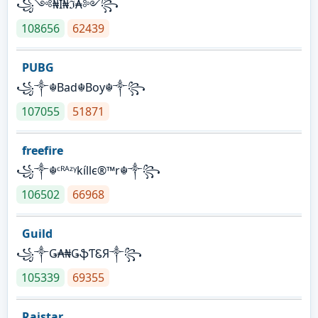
꧁༺₦Ї₦ℑ₳༻꧂
108656
62439
PUBG
꧁༒☬Bad☬Boy☬༒꧂
107055
51871
freefire
꧁༒☬ᶜᴿᴬᶻᵞkíllє®™r☬༒꧂
106502
66968
Guild
꧁༒Ǥ₳₦ǤֆƬᏋЯ༒꧂
105339
69355
Raistar