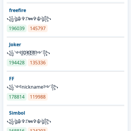
freefire
꧁ঔৣ☬✞𝓓𝖔𝖓✞☬ঔৣ꧂
196039
145797
Joker
꧁༺J꙰O꙰K꙰E꙰R꙰༻꧂
194428
135336
FF
꧁༺nickname༻꧂
178814
119988
Simbol
꧁ঔৣ☬✞𝓓𝖔𝖓✞☬ঔৣ꧂
168816
124203