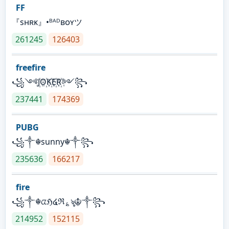
FF
『sʜʀᴋ』•ᴮᴬᴰʙᴏʏツ
261245
126403
freefire
꧁༺J꙰O꙰K꙰E꙰R꙰༻꧂
237441
174369
PUBG
꧁༒☬sunny☬༒꧂
235636
166217
fire
꧁༒☬ᤂℌ໔ℜ؏ৡ☬༒꧂
214952
152115