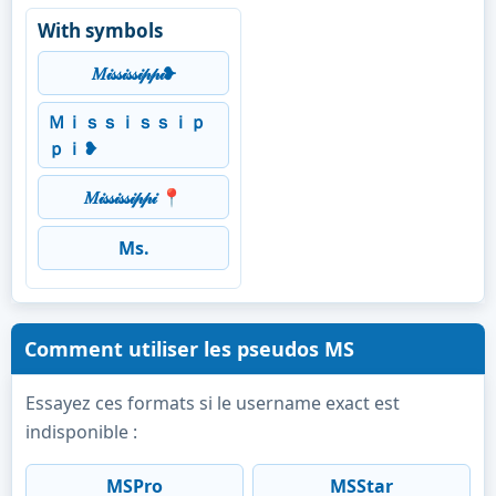
With symbols
𝑀𝒾𝓈𝓈𝒾𝓈𝓈𝒾𝓅𝓅𝒾❥
Ｍｉｓｓｉｓｓｉｐ
ｐｉ❥
𝑀𝒾𝓈𝓈𝒾𝓈𝓈𝒾𝓅𝓅𝒾 📍
Ms.
Comment utiliser les pseudos MS
Essayez ces formats si le username exact est
indisponible :
MSPro
MSStar