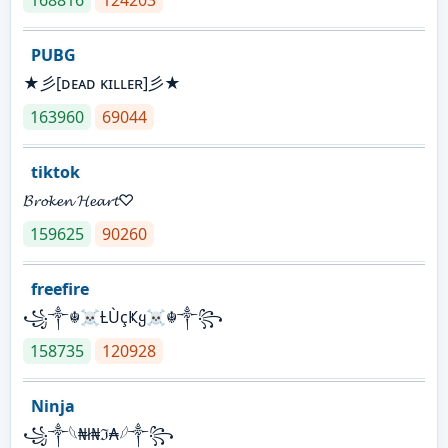
PUBG
★彡[ᴅᴇᴀᴅ ᴋɪʟʟᴇʀ]彡★
163960
69044
tiktok
𝓑𝓻𝓸𝓴𝓮𝓷 𝓗𝓮𝓪𝓻𝓽♡
159625
90260
freefire
꧁༒☬☠Ƚ︎ÙçҜყ☠︎☬༒꧂
158735
120928
Ninja
꧁⁣༒𓆩₦ł₦ℑ₳𓆪༒꧂